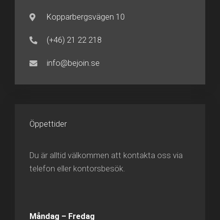
Kopparbergsvägen 10
(+46) 21 22 218
info@bejoin.se
Öppettider
Du är alltid välkommen att kontakta oss via
telefon eller kontorsbesök.
Måndag – Fredag