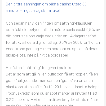
Den bittra sanningen om bästa casino uttag 30
minuter – inget magiskt mirakel
Och sedan har vi den “ingen omsättning”‑klausulen
som faktiskt betyder att du måste spela exakt 0,5 % av
ditt bonusbelopp varje dag under en 14‑dagarsperiod
för att kvalificera dig för uttag. 0,5 % av 200 kr är 1 kr. En
enda krona per dag – men bara om du spelar på deras
skräp‑slots, inte på riktiga bordsspel.
Hur “utan insättning” fungerar i praktiken
Det är som att gå in i en butik och få ett ”köp en, få en
gratis”‑erbjudande, men där den ”gratis” varan är en
plastkopp utan kaffe. Du får 20 % av ditt insatta belopp
i “bonuskredit” som du snabbt märker är knuten till ett
0,2 % spelkrav – vilket i praktiken betyder att du måste