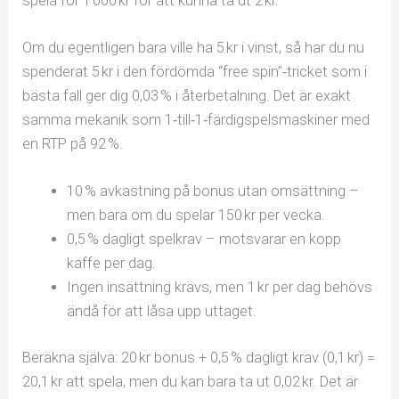
spela för 1 000 kr för att kunna ta ut 2 kr.
Om du egentligen bara ville ha 5 kr i vinst, så har du nu
spenderat 5 kr i den fördömda “free spin”‑tricket som i
bästa fall ger dig 0,03 % i återbetalning. Det är exakt
samma mekanik som 1‑till‑1‑färdigspelsmaskiner med
en RTP på 92 %.
10 % avkastning på bonus utan omsättning –
men bara om du spelar 150 kr per vecka.
0,5 % dagligt spelkrav – motsvarar en kopp
kaffe per dag.
Ingen insättning krävs, men 1 kr per dag behövs
ändå för att låsa upp uttaget.
Beräkna själva: 20 kr bonus + 0,5 % dagligt krav (0,1 kr) =
20,1 kr att spela, men du kan bara ta ut 0,02 kr. Det är