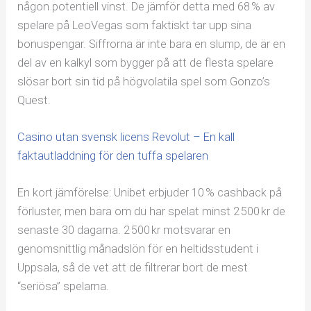
någon potentiell vinst. De jämför detta med 68 % av
spelare på LeoVegas som faktiskt tar upp sina
bonuspengar. Siffrorna är inte bara en slump, de är en
del av en kalkyl som bygger på att de flesta spelare
slösar bort sin tid på högvolatila spel som Gonzo’s
Quest.
Casino utan svensk licens Revolut – En kall
faktautladdning för den tuffa spelaren
En kort jämförelse: Unibet erbjuder 10 % cashback på
förluster, men bara om du har spelat minst 2 500 kr de
senaste 30 dagarna. 2 500 kr motsvarar en
genomsnittlig månadslön för en heltidsstudent i
Uppsala, så de vet att de filtrerar bort de mest
“seriösa” spelarna.