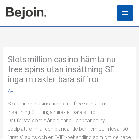
Hoppa
Huv
till
innehåll
Slotsmillion casino hämta nu
free spins utan insättning SE –
inga mirakler bara siffror
Av
Slotsmillion casino hämta nu free spins utan
insättning SE – inga mirakler bara siffror
Det första som slår dig när du öppnar en ny
spelplattform är den bländande bannern som lovar 50
“gratis” spins och en “VIP”‑behandling som om de hade