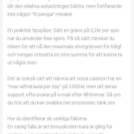
blir den relativa avkastningen bättre, men fortfarande
inte någon ”fri pengar”‑mirakel.
En praktisk tipspåse: Sätt en gräns på 0,2 kr per spin
när du använder free spins. På så sätt minskar du
risken för att nå den maximala vinstgränsen för tidigt
och tvingas omsätta en stor summa för att kunna ta
ut några ören.
Det är också värt att nämna att vissa casinon har en
”max withdrawal per day” på 5 000 kr, men att deras
support ofta svarar på e‑mail efter 48 timmar. Så om
du tror att du kan snabba ner processen, tänk om.
Hur du identifierar de verkliga fällorna
En vanlig fälla är att bonuskoden bara är giltig för