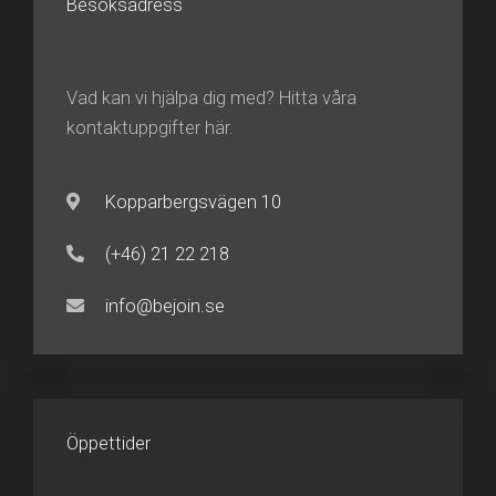
Besöksadress
Vad kan vi hjälpa dig med? Hitta våra
kontaktuppgifter här.
Kopparbergsvägen 10
(+46) 21 22 218
info@bejoin.se
Öppettider