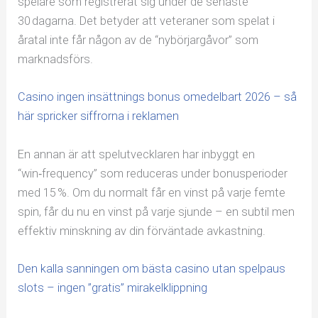
spelare som registrerat sig under de senaste
30 dagarna. Det betyder att veteraner som spelat i
åratal inte får någon av de “nybörjargåvor” som
marknadsförs.
Casino ingen insättnings bonus omedelbart 2026 – så
här spricker siffrorna i reklamen
En annan är att spelutvecklaren har inbyggt en
“win‑frequency” som reduceras under bonusperioder
med 15 %. Om du normalt får en vinst på varje femte
spin, får du nu en vinst på varje sjunde – en subtil men
effektiv minskning av din förväntade avkastning.
Den kalla sanningen om bästa casino utan spelpaus
slots – ingen ”gratis” mirakelklippning