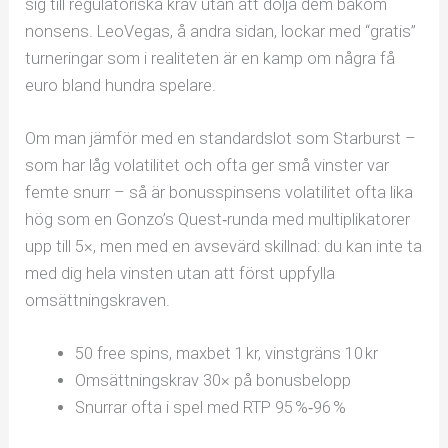
sig till regulatoriska krav utan att dölja dem bakom
nonsens. LeoVegas, å andra sidan, lockar med “gratis”
turneringar som i realiteten är en kamp om några få
euro bland hundra spelare.
Om man jämför med en standardslot som Starburst –
som har låg volatilitet och ofta ger små vinster var
femte snurr – så är bonusspinsens volatilitet ofta lika
hög som en Gonzo’s Quest‑runda med multiplikatorer
upp till 5×, men med en avsevärd skillnad: du kan inte ta
med dig hela vinsten utan att först uppfylla
omsättningskraven.
50 free spins, maxbet 1 kr, vinstgräns 10 kr
Omsättningskrav 30× på bonusbelopp
Snurrar ofta i spel med RTP 95 %‑96 %