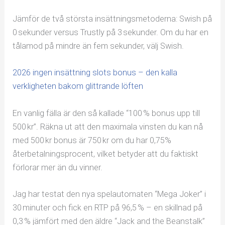
Jämför de två största insättningsmetoderna: Swish på
0 sekunder versus Trustly på 3 sekunder. Om du har en
tålamod på mindre än fem sekunder, välj Swish.
2026 ingen insättning slots bonus – den kalla
verkligheten bakom glittrande löften
En vanlig fälla är den så kallade “100 % bonus upp till
500 kr”. Räkna ut att den maximala vinsten du kan nå
med 500 kr bonus är 750 kr om du har 0,75%
återbetalningsprocent, vilket betyder att du faktiskt
förlorar mer än du vinner.
Jag har testat den nya spelautomaten “Mega Joker” i
30 minuter och fick en RTP på 96,5 % – en skillnad på
0,3 % jämfört med den äldre “Jack and the Beanstalk”