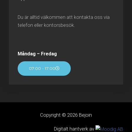
Du är alltid välkommen att kontakta oss via
telefon eller kontorsbesök.
Måndag – Fredag
07:00 - 17:00
Copyright © 2026 Bejoin
Digitalt hantverk av