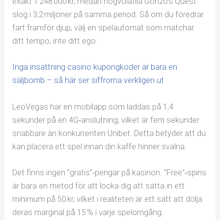
exakt 1 248 000 kr, medan högvolatila Gonzo’s Quest
slog i 3,2 miljoner på samma period. Så om du föredrar
fart framför djup, välj en spelautomat som matchar
ditt tempo, inte ditt ego.
Inga insättning casino kupongkoder är bara en
säljbomb – så här ser siffrorna verkligen ut
LeoVegas har en mobilapp som laddas på 1,4
sekunder på en 4G‑anslutning, vilket är fem sekunder
snabbare än konkurrenten Unibet. Detta betyder att du
kan placera ett spel innan din kaffe hinner svalna.
Det finns ingen ”gratis”‑pengar på kasinon. “Free”‑spins
är bara en metod för att locka dig att sätta in ett
minimum på 50 kr, vilket i realiteten är ett sätt att dölja
deras marginal på 15 % i varje spelomgång.