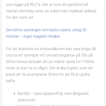
som ligger på 96,2 %. Det är som att jämföra två
nästan identiska viner; en subtil men märkbar skillnad
för den som vet.
Den bittra sanningen om bästa casino uttag 30
minuter – inget magiskt mirakel
För att illustrera hur bonusvillkoren kan vara luriga, låt
oss ta ett exempel: ett omsättningskrav på 35x på
200 kr bonus betyder att du måste spela för 7 000 kr
innan du kan ta ut något. Det är lika logiskt som att
kräva att du promenerar 35 km för att få en gratis
kaffe.
Bet365 – bred spelportfölj, men långsamt
gränssnitt.