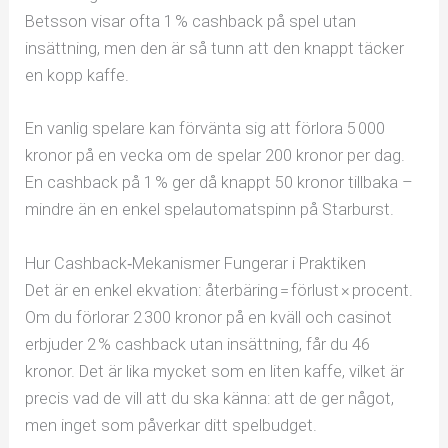
Betsson visar ofta 1 % cashback på spel utan
insättning, men den är så tunn att den knappt täcker
en kopp kaffe.
En vanlig spelare kan förvänta sig att förlora 5 000
kronor på en vecka om de spelar 200 kronor per dag.
En cashback på 1 % ger då knappt 50 kronor tillbaka –
mindre än en enkel spelautomatspinn på Starburst.
Hur Cashback‑Mekanismer Fungerar i Praktiken
Det är en enkel ekvation: återbäring = förlust × procent.
Om du förlorar 2 300 kronor på en kväll och casinot
erbjuder 2 % cashback utan insättning, får du 46
kronor. Det är lika mycket som en liten kaffe, vilket är
precis vad de vill att du ska känna: att de ger något,
men inget som påverkar ditt spelbudget.