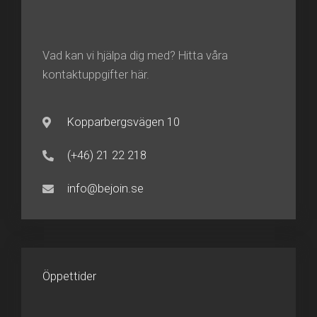
Vad kan vi hjälpa dig med? Hitta våra
kontaktuppgifter här.
Kopparbergsvägen 10
(+46) 21 22 218
info@bejoin.se
Öppettider