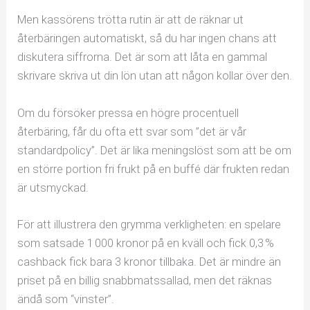
Men kassörens trötta rutin är att de räknar ut
återbäringen automatiskt, så du har ingen chans att
diskutera siffrorna. Det är som att låta en gammal
skrivare skriva ut din lön utan att någon kollar över den.
Om du försöker pressa en högre procentuell
återbäring, får du ofta ett svar som ”det är vår
standardpolicy”. Det är lika meningslöst som att be om
en större portion fri frukt på en buffé där frukten redan
är utsmyckad.
För att illustrera den grymma verkligheten: en spelare
som satsade 1 000 kronor på en kväll och fick 0,3 %
cashback fick bara 3 kronor tillbaka. Det är mindre än
priset på en billig snabbmatssallad, men det räknas
ändå som “vinster”.