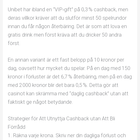
Unibet har ibland en “VIP‑gift” på 0,3 % cashback, men
deras villkor kräver att du slutför minst 50 spelrundor
innan du får någon återbäring. Det är som att lova en
gratis drink men först kräva att du dricker 50 andra
först.
En annan variant är ett fast belopp på 10 kronor per
dag, oavsett hur mycket du spelar. På en dag med 150
kronor i förluster är det 6,7 % återbäring, men på en dag
med 2 000 kronor blir det bara 0,5 %. Detta gör att
casinot kan skrämma med “daglig cashback” utan att
faktiskt ge något betydande.
Strategier för Att Utnyttja Cashback utan Att Bli
Förrådd
1. Räkna varje krona. Skriv ner din dagliga förlust och