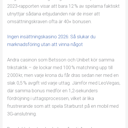
2023‑rapporten visar att bara 12 % av spelarna faktiskt
utnyttjar sådana erbjudanden när de inser att
omsättningskraven ofta är 40× bonusen.
Ingen insättningskasino 2026: Så slukar du
marknadsföring utan att vinna något
Andra casinon som Betsson och Unibet kör samma
trikstaktik – de lockar med 100 % matchning upp till
2 000 kr, men varje krona du får dras sedan ner med en
slak 0,5 % avgift vid varje uttag. Jämför med LeoVegas,
där samma bonus medför en 1,2‑sekunders
fördröjning i uttagsprocessen, vilket är lika
frustrerande som att spela Starburst på en mobil med
3G‑anslutning.