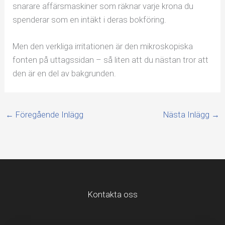
snarare affärsmaskiner som räknar varje krona du
spenderar som en intäkt i deras bokföring.
Men den verkliga irritationen är den mikroskopiska
fonten på uttagssidan – så liten att du nästan tror att
den är en del av bakgrunden.
←
Föregående Inlägg
Nästa Inlägg
→
Kontakta oss