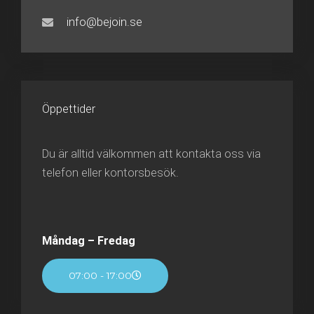
info@bejoin.se
Öppettider
Du är alltid välkommen att kontakta oss via
telefon eller kontorsbesök.
Måndag – Fredag
07:00 - 17:00