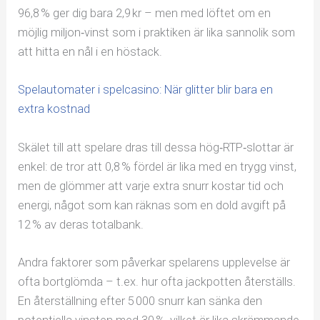
96,8 % ger dig bara 2,9 kr – men med löftet om en
möjlig miljon‑vinst som i praktiken är lika sannolik som
att hitta en nål i en höstack.
Spelautomater i spelcasino: När glitter blir bara en
extra kostnad
Skälet till att spelare dras till dessa hög‑RTP‑slottar är
enkel: de tror att 0,8 % fördel är lika med en trygg vinst,
men de glömmer att varje extra snurr kostar tid och
energi, något som kan räknas som en dold avgift på
12 % av deras totalbank.
Andra faktorer som påverkar spelarens upplevelse är
ofta bortglömda – t.ex. hur ofta jackpotten återställs.
En återställning efter 5 000 snurr kan sänka den