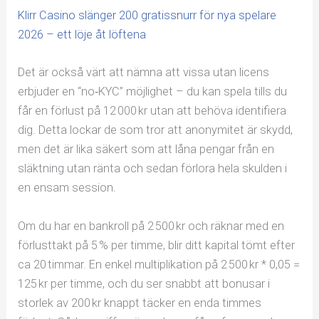
Klirr Casino slänger 200 gratissnurr för nya spelare
2026 – ett löje åt löftena
Det är också värt att nämna att vissa utan licens
erbjuder en “no‑KYC” möjlighet – du kan spela tills du
får en förlust på 12 000 kr utan att behöva identifiera
dig. Detta lockar de som tror att anonymitet är skydd,
men det är lika säkert som att låna pengar från en
släktning utan ränta och sedan förlora hela skulden i
en ensam session.
Om du har en bankroll på 2 500 kr och räknar med en
förlusttakt på 5 % per timme, blir ditt kapital tömt efter
ca 20 timmar. En enkel multiplikation på 2 500 kr * 0,05 =
125 kr per timme, och du ser snabbt att bonusar i
storlek av 200 kr knappt täcker en enda timmes