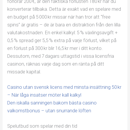
förlorar 200 €, är den faktiska förlusten 180 kr när du
konverterar tillbaka. Detta är exakt vad en spelare med
en budget på 5 000 kr missar när han tror att “free
spins” är gratis – de är bara en distraktion från den lilla
valutakostnaden. En enkel kalkyl: 5 % växlingsavgift +
0,5 % spread ger 5,5 % extra på varje förlust, vilket på
en förlust på 300 kr blir 16,5 kr mer i ditt konto.
Dessutom, med 7 dagars uttagstid i vissa licensfria
casinon, räknas varje dag som en ränta på ditt
missade kapital.
Casino utan svensk licens med minsta insättning 50 kr
– När låga insatser möter kall kalkyl
Den iskalla sanningen bakom bästa casino
valkomstbonus – utan snurrande löften
Spelutbud som spelar med din tid