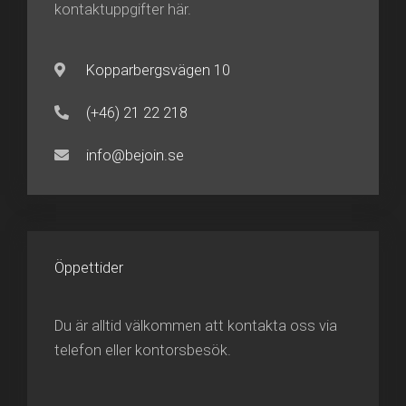
kontaktuppgifter här.
Kopparbergsvägen 10
(+46) 21 22 218
info@bejoin.se
Öppettider
Du är alltid välkommen att kontakta oss via
telefon eller kontorsbesök.