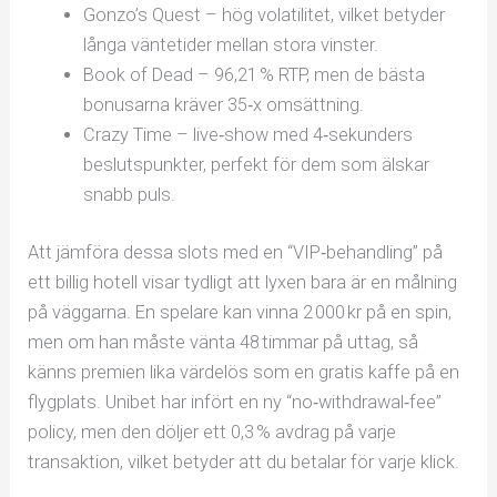
Gonzo’s Quest – hög volatilitet, vilket betyder
långa väntetider mellan stora vinster.
Book of Dead – 96,21 % RTP, men de bästa
bonusarna kräver 35‑x omsättning.
Crazy Time – live‑show med 4‑sekunders
beslutspunkter, perfekt för dem som älskar
snabb puls.
Att jämföra dessa slots med en “VIP‑behandling” på
ett billig hotell visar tydligt att lyxen bara är en målning
på väggarna. En spelare kan vinna 2 000 kr på en spin,
men om han måste vänta 48 timmar på uttag, så
känns premien lika värdelös som en gratis kaffe på en
flygplats. Unibet har infört en ny “no‑withdrawal‑fee”
policy, men den döljer ett 0,3 % avdrag på varje
transaktion, vilket betyder att du betalar för varje klick.