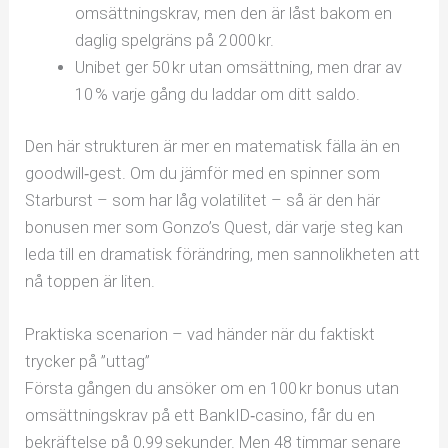
omsättningskrav, men den är låst bakom en
daglig spelgräns på 2 000 kr.
Unibet ger 50 kr utan omsättning, men drar av
10 % varje gång du laddar om ditt saldo.
Den här strukturen är mer en matematisk fälla än en
goodwill‑gest. Om du jämför med en spinner som
Starburst – som har låg volatilitet – så är den här
bonusen mer som Gonzo’s Quest, där varje steg kan
leda till en dramatisk förändring, men sannolikheten att
nå toppen är liten.
Praktiska scenarion – vad händer när du faktiskt
trycker på ”uttag”
Första gången du ansöker om en 100 kr bonus utan
omsättningskrav på ett BankID‑casino, får du en
bekräftelse på 0,99 sekunder. Men 48 timmar senare