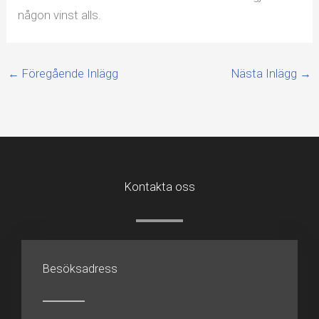
någon vinst alls.
←
Föregående Inlägg
Nästa Inlägg
→
Kontakta oss
Besöksadress