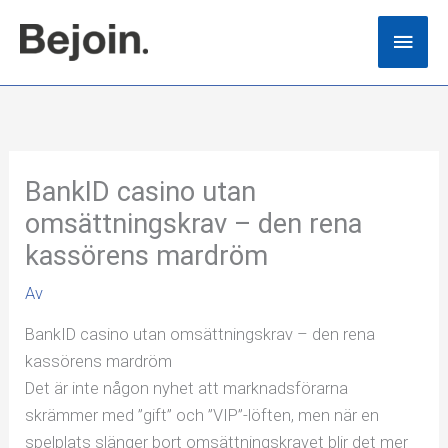
Hoppa
Huv
till
innehåll
BankID casino utan
omsättningskrav – den rena
kassörens mardröm
Av
BankID casino utan omsättningskrav – den rena
kassörens mardröm
Det är inte någon nyhet att marknadsförarna
skrämmer med ”gift” och ”VIP”-löften, men när en
spelplats slänger bort omsättningskravet blir det mer