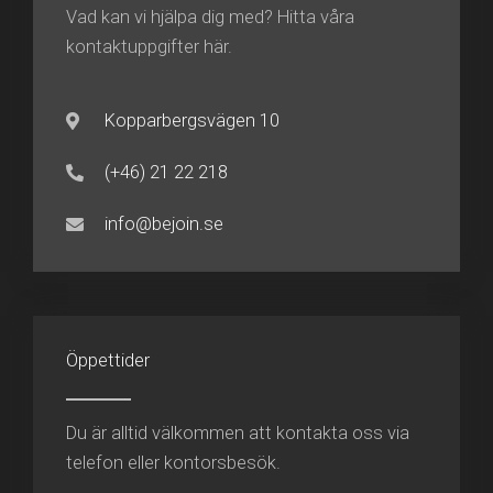
Vad kan vi hjälpa dig med? Hitta våra
kontaktuppgifter här.
Kopparbergsvägen 10
(+46) 21 22 218
info@bejoin.se
Öppettider
Du är alltid välkommen att kontakta oss via
telefon eller kontorsbesök.