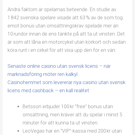
Andra faktorn är spelarnas beteende. En studie av
1 842 svenska spelare visade att 63 % av de som tog
emot bonus utan omsättningskrav spelade mer än
10 rundor innan de ens tänkte på att ta ut vinsten. Det
är som att låna en motorcykel utan körkort och sedan
köra runt i en cirkel för att visa upp den för en vän.
Senaste online casino utan svensk licens – när
marknadsföring möter ren kalkyl
Casinohemmet som levererar nya casino utan svensk
licens med cashback – en kall realitet
Betsson erbjuder 100 kr ”free” bonus utan
omsättning, men kräver att du spelar i minst 5
minuter för att kunna ta ut vinsten.
LeoVegas har en ”VIP”-kassa med 200 kr utan