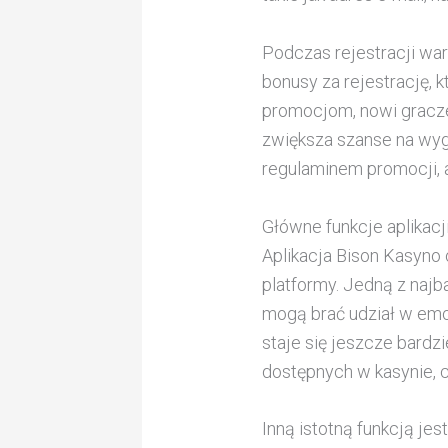
Podczas rejestracji wa
bonusy za rejestrację,
promocjom, nowi gracze
zwiększa szanse na wygr
regulaminem promocji, a
Główne funkcje aplikacj
Aplikacja Bison Kasyno o
platformy. Jedną z najb
mogą brać udział w emo
staje się jeszcze bardz
dostępnych w kasynie, c
Inną istotną funkcją je