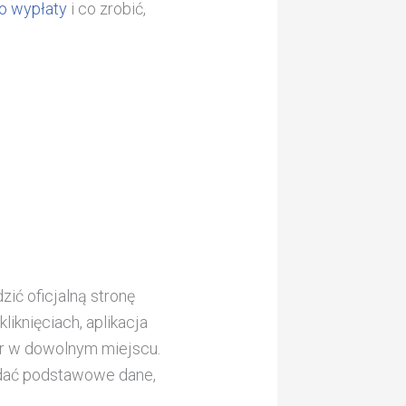
no wypłaty
i co zrobić,
zić oficjalną stronę
kliknięciach, aplikacja
ier w dowolnym miejscu.
odać podstawowe dane,