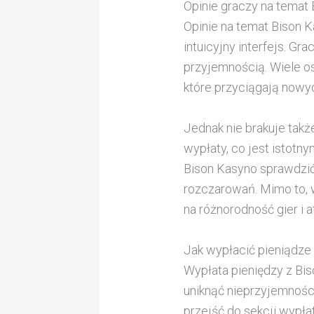
Opinie graczy na temat B
Opinie na temat Bison K
intuicyjny interfejs. Gr
przyjemnością. Wiele os
które przyciągają nowyc
Jednak nie brakuje takż
wypłaty, co jest istotn
Bison Kasyno sprawdzić 
rozczarowań. Mimo to, 
na różnorodność gier i 
Jak wypłacić pieniądze
Wypłata pieniędzy z Bis
uniknąć nieprzyjemności
przejść do sekcji wypł