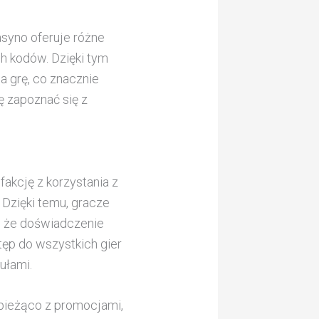
syno oferuje różne
h kodów. Dzięki tym
 grę, co znacznie
ę zapoznać się z
sfakcję z korzystania z
 Dzięki temu, gracze
, że doświadczenie
tęp do wszystkich gier
ułami.
 bieżąco z promocjami,