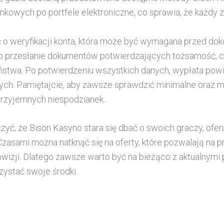
kowych po portfele elektroniczne, co sprawia, że każdy zn
 o weryfikacji konta, która może być wymagana przed dok
o przesłanie dokumentów potwierdzających tożsamość, c
stwa. Po potwierdzeniu wszystkich danych, wypłata pow
zych. Pamiętajcie, aby zawsze sprawdzić minimalne oraz 
przyjemnych niespodzianek.
zyć, że Bison Kasyno stara się dbać o swoich graczy, ofe
zasami można natknąć się na oferty, które pozwalają na 
owizji. Dlatego zawsze warto być na bieżąco z aktualnymi 
ystać swoje środki.