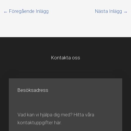
←
Föregående Inlägg
Nästa Inlägg
→
Kontakta oss
Besöksadress
Vad kan vi hjälpa dig med? Hitta våra
kontaktuppgifter här.