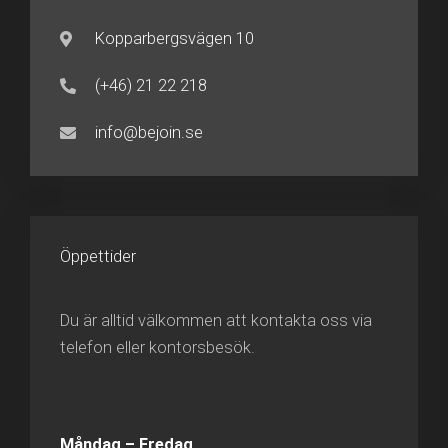
Kopparbergsvägen 10
(+46) 21 22 218
info@bejoin.se
Öppettider
Du är alltid välkommen att kontakta oss via
telefon eller kontorsbesök.
Måndag – Fredag