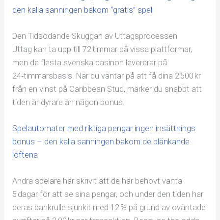
den kalla sanningen bakom “gratis” spel
Den Tidsödande Skuggan av Uttagsprocessen
Uttag kan ta upp till 72 timmar på vissa plattformar,
men de flesta svenska casinon levererar på
24‑timmarsbasis. När du väntar på att få dina 2 500 kr
från en vinst på Caribbean Stud, märker du snabbt att
tiden är dyrare än någon bonus.
Spelautomater med riktiga pengar ingen insättnings
bonus – den kalla sanningen bakom de blänkande
löftena
Andra spelare har skrivit att de har behövt vänta
5 dagar för att se sina pengar, och under den tiden har
deras bankrulle sjunkit med 12 % på grund av oväntade