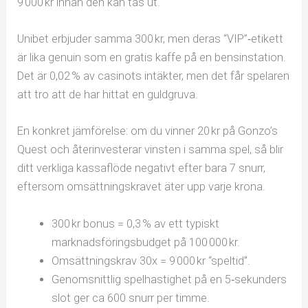
9 000 kr innan den kan tas ut.
Unibet erbjuder samma 300 kr, men deras “VIP”‑etikett
är lika genuin som en gratis kaffe på en bensinstation.
Det är 0,02 % av casinots intäkter, men det får spelaren
att tro att de har hittat en guldgruva.
En konkret jämförelse: om du vinner 20 kr på Gonzo’s
Quest och återinvesterar vinsten i samma spel, så blir
ditt verkliga kassaflöde negativt efter bara 7 snurr,
eftersom omsättningskravet äter upp varje krona.
300 kr bonus = 0,3 % av ett typiskt
marknadsföringsbudget på 100 000 kr.
Omsättningskrav 30x = 9 000 kr “speltid”.
Genomsnittlig spelhastighet på en 5‑sekunders
slot ger ca 600 snurr per timme.