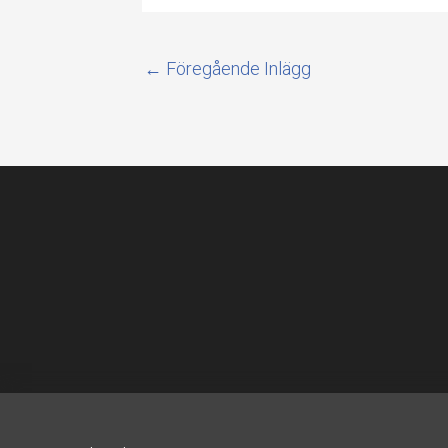
←
Föregående Inlägg