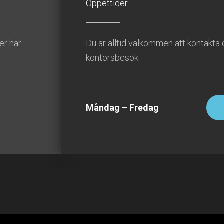
Öppettider
r här.
Du är alltid välkommen att kontakta o
kontorsbesök.
Måndag – Fredag