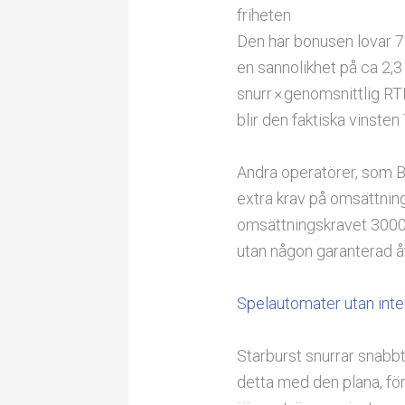
friheten
Den här bonusen lovar 75
en sannolikhet på ca 2,3 
snurr × genomsnittlig RT
blir den faktiska vinsten
Andra operatörer, som B
extra krav på omsättning
omsättningskravet 3000 
utan någon garanterad å
Spelautomater utan inte
Starburst snurrar snabbt
detta med den plana, för