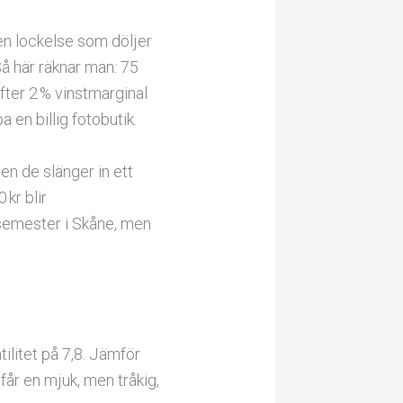
 en lockelse som döljer
Så här räknar man: 75
fter 2 % vinstmarginal
a en billig fotobutik.
n de slänger in ett
kr blir
ssemester i Skåne, men
ilitet på 7,8. Jämför
får en mjuk, men tråkig,