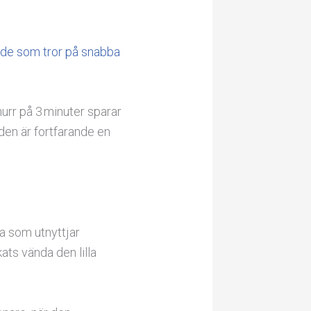
r de som tror på snabba
nurr på 3 minuter sparar
den är fortfarande en
na som utnyttjar
ats vända den lilla