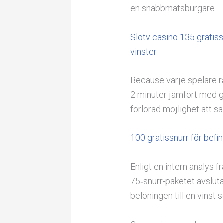
en snabbmatsburgare.
Slotv casino 135 gratiss
vinster
Because varje spelare rä
2 minuter jämfört med g
förlorad möjlighet att s
100 gratissnurr för befin
Enligt en intern analys 
75‑snurr-paketet avsluta
belöningen till en vinst 