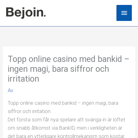
Hoppa
Huv
till
innehåll
Topp online casino med bankid –
ingen magi, bara siffror och
irritation
Av
Topp online casino med bankid – ingen magi, bara
siffror och irritation
Det första som får nya spelare att svänga in är löftet
om snabb åtkomst via BankID, men i verkligheten är
det bara en ytterligare kontrollmekanism som kostar