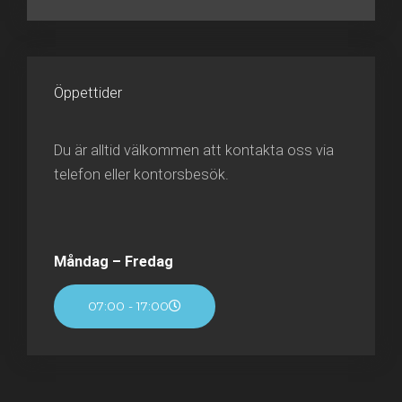
Öppettider
Du är alltid välkommen att kontakta oss via
telefon eller kontorsbesök.
Måndag – Fredag
07:00 - 17:00