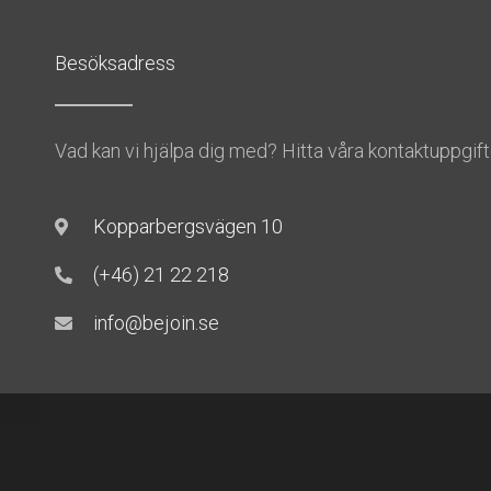
Besöksadress
Vad kan vi hjälpa dig med? Hitta våra kontaktuppgifte
Kopparbergsvägen 10
(+46) 21 22 218
info@bejoin.se