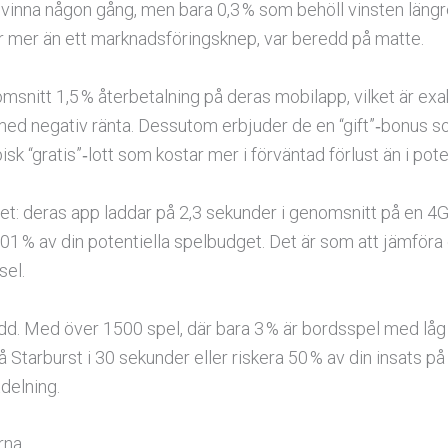
 vinna någon gång, men bara 0,3 % som behöll vinsten läng
 är mer än ett marknadsföringsknep, var beredd på matte.
msnitt 1,5 % återbetalning på deras mobilapp, vilket är exa
med negativ ränta. Dessutom erbjuder de en “gift”‑bonus so
pisk “gratis”‑lott som kostar mer i förväntad förlust än i poten
et: deras app laddar på 2,3 sekunder i genomsnitt på en 4G
01 % av din potentiella spelbudget. Det är som att jämföra
sel.
. Med över 1500 spel, där bara 3 % är bordsspel med låg vo
å Starburst i 30 sekunder eller riskera 50 % av din insats p
tdelning.
orna