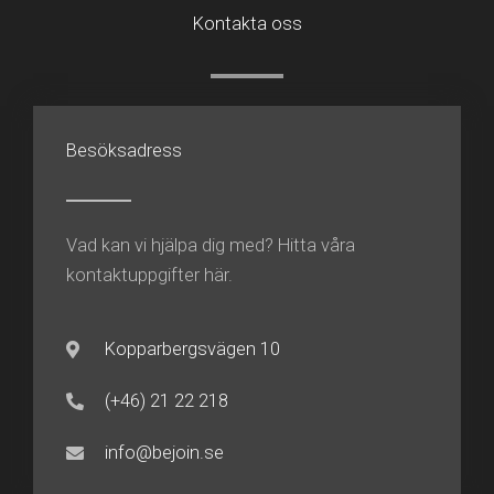
Kontakta oss
Besöksadress
Vad kan vi hjälpa dig med? Hitta våra
kontaktuppgifter här.
Kopparbergsvägen 10
(+46) 21 22 218
info@bejoin.se