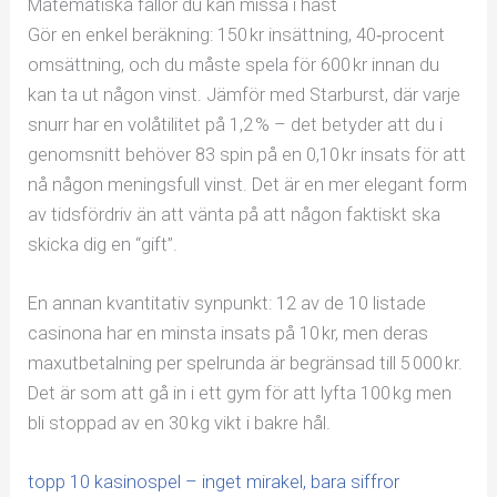
Matematiska fällor du kan missa i hast
Gör en enkel beräkning: 150 kr insättning, 40‑procent
omsättning, och du måste spela för 600 kr innan du
kan ta ut någon vinst. Jämför med Starburst, där varje
snurr har en volåtilitet på 1,2 % – det betyder att du i
genomsnitt behöver 83 spin på en 0,10 kr insats för att
nå någon meningsfull vinst. Det är en mer elegant form
av tidsfördriv än att vänta på att någon faktiskt ska
skicka dig en “gift”.
En annan kvantitativ synpunkt: 12 av de 10 listade
casinona har en minsta insats på 10 kr, men deras
maxutbetalning per spelrunda är begränsad till 5 000 kr.
Det är som att gå in i ett gym för att lyfta 100 kg men
bli stoppad av en 30 kg vikt i bakre hål.
topp 10 kasinospel – inget mirakel, bara siffror