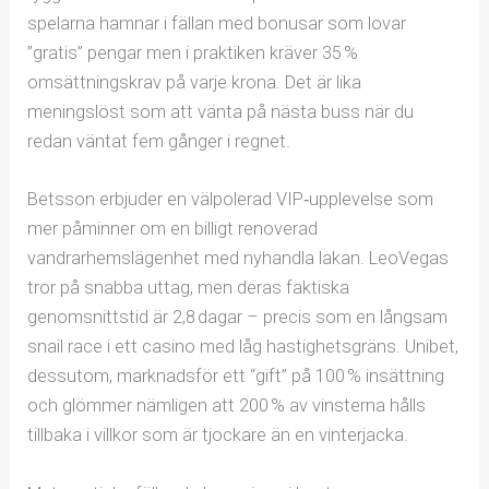
spelarna hamnar i fällan med bonusar som lovar
”gratis” pengar men i praktiken kräver 35 %
omsättningskrav på varje krona. Det är lika
meningslöst som att vänta på nästa buss när du
redan väntat fem gånger i regnet.
Betsson erbjuder en välpolerad VIP‑upplevelse som
mer påminner om en billigt renoverad
vandrarhemslägenhet med nyhandla lakan. LeoVegas
tror på snabba uttag, men deras faktiska
genomsnittstid är 2,8 dagar – precis som en långsam
snail race i ett casino med låg hastighetsgräns. Unibet,
dessutom, marknadsför ett “gift” på 100 % insättning
och glömmer nämligen att 200 % av vinsterna hålls
tillbaka i villkor som är tjockare än en vinterjacka.