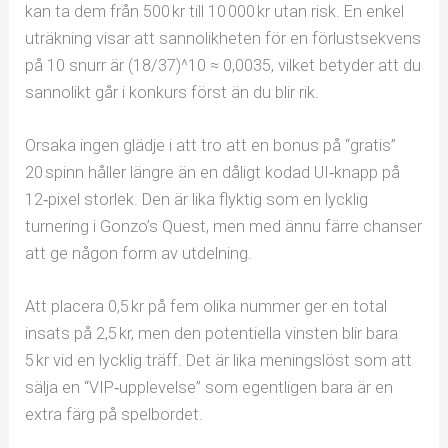
kan ta dem från 500 kr till 10 000 kr utan risk. En enkel
uträkning visar att sannolikheten för en förlustsekvens
på 10 snurr är (18/37)^10 ≈ 0,0035, vilket betyder att du
sannolikt går i konkurs först än du blir rik.
Orsaka ingen glädje i att tro att en bonus på “gratis”
20 spinn håller längre än en dåligt kodad UI‑knapp på
12‑pixel storlek. Den är lika flyktig som en lycklig
turnering i Gonzo’s Quest, men med ännu färre chanser
att ge någon form av utdelning.
Att placera 0,5 kr på fem olika nummer ger en total
insats på 2,5 kr, men den potentiella vinsten blir bara
5 kr vid en lycklig träff. Det är lika meningslöst som att
sälja en “VIP‑upplevelse” som egentligen bara är en
extra färg på spelbordet.