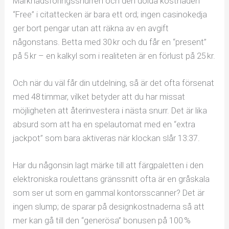
Marknadsföringssnurren och den dolda kostnaden
“Free” i citattecken är bara ett ord; ingen casinokedja
ger bort pengar utan att räkna av en avgift
någonstans. Betta med 30 kr och du får en “present”
på 5 kr – en kalkyl som i realiteten är en förlust på 25 kr.
Och när du väl får din utdelning, så är det ofta försenat
med 48 timmar, vilket betyder att du har missat
möjligheten att återinvestera i nästa snurr. Det är lika
absurd som att ha en spelautomat med en “extra
jackpot” som bara aktiveras när klockan slår 13:37.
Har du någonsin lagt märke till att färgpaletten i den
elektroniska roulettans gränssnitt ofta är en gråskala
som ser ut som en gammal kontorsscanner? Det är
ingen slump; de sparar på designkostnaderna så att
mer kan gå till den “generösa” bonusen på 100 %