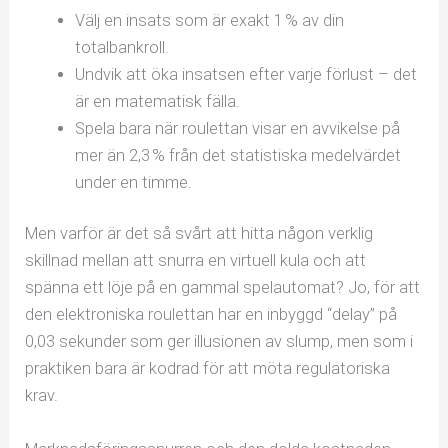
Välj en insats som är exakt 1 % av din
totalbankroll.
Undvik att öka insatsen efter varje förlust – det
är en matematisk fälla.
Spela bara när roulettan visar en avvikelse på
mer än 2,3 % från det statistiska medelvärdet
under en timme.
Men varför är det så svårt att hitta någon verklig
skillnad mellan att snurra en virtuell kula och att
spänna ett löje på en gammal spelautomat? Jo, för att
den elektroniska roulettan har en inbyggd “delay” på
0,03 sekunder som ger illusionen av slump, men som i
praktiken bara är kodrad för att möta regulatoriska
krav.