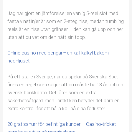
Jag har gjort en jämförelse: en vanlig 5‑reel slot med
fasta vinstlinjer är som en 2‑steg hiss, medan tumbling
reels är en hiss utan gränser – den kan gå upp och ner
utan att du vet om den nått sin topp.
Online casino med pengar – en kall kalkyl bakom
neonljuset
På ett ställe i Sverige, när du spelar på Svenska Spel,
finns en regel som säger att du måste ha 18 år och en
svensk bankkonto. Det låter som en extra
säkerhetsåtgärd, men i praktiken betyder det bara en
extra kontroll för att hålla koll på dina förluster.
20 gratissnurr för befintliga kunder – Casino‑tricket