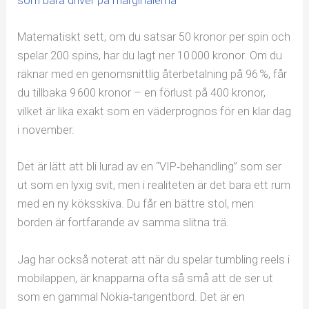
som bara driver på marginalerna
Matematiskt sett, om du satsar 50 kronor per spin och
spelar 200 spins, har du lagt ner 10 000 kronor. Om du
räknar med en genomsnittlig återbetalning på 96 %, får
du tillbaka 9 600 kronor – en förlust på 400 kronor,
vilket är lika exakt som en väderprognos för en klar dag
i november.
Det är lätt att bli lurad av en “VIP‑behandling” som ser
ut som en lyxig svit, men i realiteten är det bara ett rum
med en ny köksskiva. Du får en bättre stol, men
borden är fortfarande av samma slitna trä.
Jag har också noterat att när du spelar tumbling reels i
mobilappen, är knapparna ofta så små att de ser ut
som en gammal Nokia‑tangentbord. Det är en