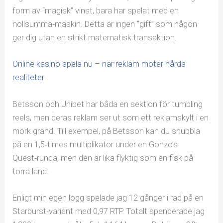
form av “magisk” vinst, bara har spelat med en
nollsumma‑maskin. Detta är ingen ”gift” som någon
ger dig utan en strikt matematisk transaktion.
Online kasino spela nu – när reklam möter hårda
realiteter
Betsson och Unibet har båda en sektion för tumbling
reels, men deras reklam ser ut som ett reklamskylt i en
mörk gränd. Till exempel, på Betsson kan du snubbla
på en 1,5‑times multiplikator under en Gonzo’s
Quest‑runda, men den är lika flyktig som en fisk på
torra land.
Enligt min egen logg spelade jag 12 gånger i rad på en
Starburst‑variant med 0,97 RTP. Totalt spenderade jag