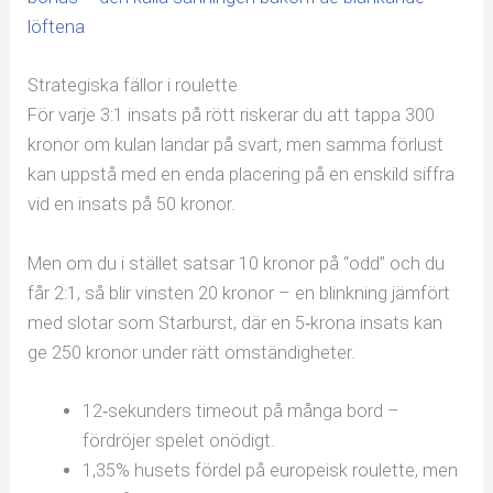
löftena
Strategiska fällor i roulette
För varje 3:1 insats på rött riskerar du att tappa 300
kronor om kulan landar på svart, men samma förlust
kan uppstå med en enda placering på en enskild siffra
vid en insats på 50 kronor.
Men om du i stället satsar 10 kronor på “odd” och du
får 2:1, så blir vinsten 20 kronor – en blinkning jämfört
med slotar som Starburst, där en 5‑krona insats kan
ge 250 kronor under rätt omständigheter.
12‑sekunders timeout på många bord –
fördröjer spelet onödigt.
1,35% husets fördel på europeisk roulette, men