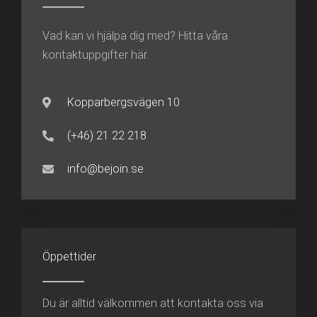
Vad kan vi hjälpa dig med? Hitta våra
kontaktuppgifter här.
Kopparbergsvägen 10
(+46) 21 22 218
info@bejoin.se
Öppettider
Du är alltid välkommen att kontakta oss via