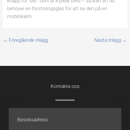
knapp för “bet” som är 8 pixlar bred – så liten att du
behöver en förstoringsglas för att se den på en
mobilskärm.
←
Föregående Inlägg
Nästa Inlägg
→
Kontakta oss
Besöksadress