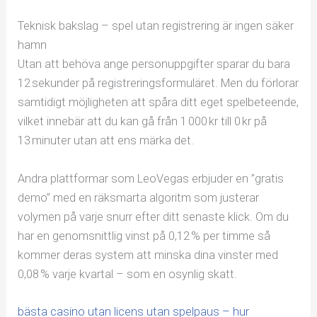
Teknisk bakslag – spel utan registrering är ingen säker
hamn
Utan att behöva ange personuppgifter sparar du bara
12 sekunder på registreringsformuläret. Men du förlorar
samtidigt möjligheten att spåra ditt eget spelbeteende,
vilket innebär att du kan gå från 1 000 kr till 0 kr på
13 minuter utan att ens märka det.
Andra plattformar som LeoVegas erbjuder en ”gratis
demo” med en räksmarta algoritm som justerar
volymen på varje snurr efter ditt senaste klick. Om du
har en genomsnittlig vinst på 0,12 % per timme så
kommer deras system att minska dina vinster med
0,08 % varje kvartal – som en osynlig skatt.
bästa casino utan licens utan spelpaus – hur