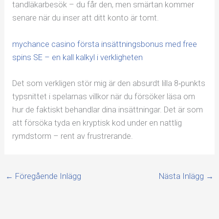
tandläkarbesök – du får den, men smärtan kommer
senare när du inser att ditt konto är tomt.
mychance casino första insättningsbonus med free
spins SE – en kall kalkyl i verkligheten
Det som verkligen stör mig är den absurdt lilla 8‑punkts
typsnittet i spelarnas villkor när du försöker läsa om
hur de faktiskt behandlar dina insättningar. Det är som
att försöka tyda en kryptisk kod under en nattlig
rymdstorm – rent av frustrerande.
←
Föregående Inlägg
Nästa Inlägg
→