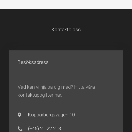
Kontakta oss
Besöksadress
Vad kan vi hjälpa dig med? Hitta våra
kontaktuppgifter här.
Kopparbergsvägen 10
(+46) 21 22 218