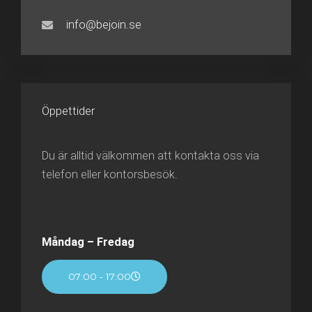
info@bejoin.se
Öppettider
Du är alltid välkommen att kontakta oss via
telefon eller kontorsbesök.
Måndag – Fredag
07:00 - 17:00