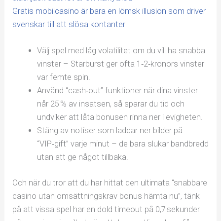
Gratis mobilcasino är bara en lömsk illusion som driver
svenskar till att slösa kontanter
Välj spel med låg volatilitet om du vill ha snabba
vinster – Starburst ger ofta 1‑2‑kronors vinster
var femte spin.
Använd “cash‑out” funktioner när dina vinster
når 25 % av insatsen, så sparar du tid och
undviker att låta bonusen rinna ner i evigheten.
Stäng av notiser som laddar ner bilder på
“VIP‑gift” varje minut – de bara slukar bandbredd
utan att ge något tillbaka.
Och när du tror att du har hittat den ultimata “snabbare
casino utan omsättningskrav bonus hämta nu”, tänk
på att vissa spel har en dold timeout på 0,7 sekunder