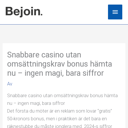
Hoppa
Huv
till
innehåll
Snabbare casino utan
omsättningskrav bonus hämta
nu – ingen magi, bara siffror
Av
Snabbare casino utan omsättningskrav bonus hämta
nu – ingen magi, bara siffror
Det första du möter är en reklam som lovar “gratis”
50‑kronors bonus, men i praktiken är det bara en
räknestubbe du måste jonglera med. 2024‑s siffror