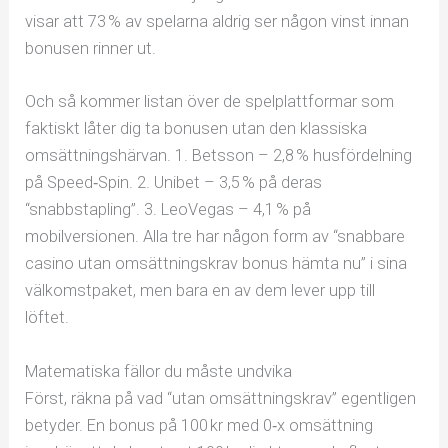
visar att 73 % av spelarna aldrig ser någon vinst innan
bonusen rinner ut.
Och så kommer listan över de spelplattformar som
faktiskt låter dig ta bonusen utan den klassiska
omsättningshärvan. 1. Betsson – 2,8 % husfördelning
på Speed‑Spin. 2. Unibet – 3,5 % på deras
“snabbstapling”. 3. LeoVegas – 4,1 % på
mobilversionen. Alla tre har någon form av “snabbare
casino utan omsättningskrav bonus hämta nu” i sina
välkomstpaket, men bara en av dem lever upp till
löftet.
Matematiska fällor du måste undvika
Först, räkna på vad “utan omsättningskrav” egentligen
betyder. En bonus på 100 kr med 0‑x omsättning