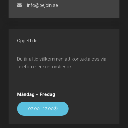
info@bejoin.se
Öppettider
Du är alltid välkommen att kontakta oss via
telefon eller kontorsbesök.
Måndag – Fredag
07:00 - 17:00