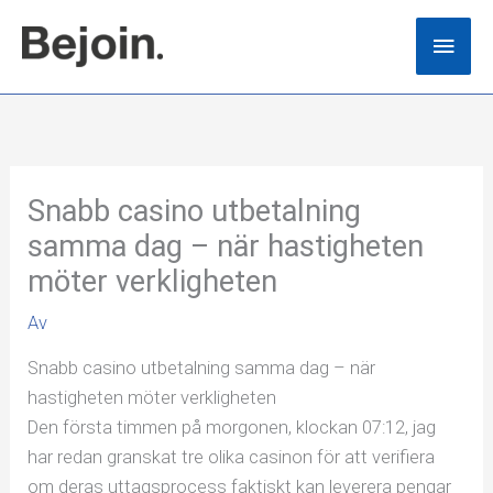
Hoppa
Huv
till
innehåll
Snabb casino utbetalning
samma dag – när hastigheten
möter verkligheten
Av
Snabb casino utbetalning samma dag – när
hastigheten möter verkligheten
Den första timmen på morgonen, klockan 07:12, jag
har redan granskat tre olika casinon för att verifiera
om deras uttagsprocess faktiskt kan leverera pengar