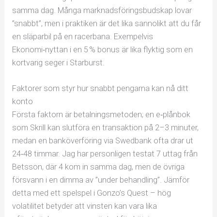
samma dag. Många marknadsföringsbudskap lovar
”snabbt”, men i praktiken är det lika sannolikt att du får
en släparbil på en racerbana. Exempelvis
Ekonomi‑nyttan i en 5 % bonus är lika flyktig som en
kortvarig seger i Starburst.
Faktorer som styr hur snabbt pengarna kan nå ditt
konto
Första faktorn är betalningsmetoden; en e‑plånbok
som Skrill kan slutföra en transaktion på 2–3 minuter,
medan en banköverföring via Swedbank ofta drar ut
24‑48 timmar. Jag har personligen testat 7 uttag från
Betsson, där 4 kom in samma dag, men de övriga
försvann i en dimma av ”under behandling”. Jämför
detta med ett spelspel i Gonzo’s Quest – hög
volatilitet betyder att vinsten kan vara lika