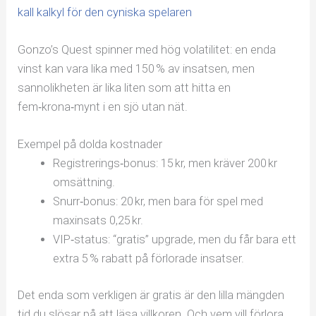
kall kalkyl för den cyniska spelaren
Gonzo’s Quest spinner med hög volatilitet: en enda
vinst kan vara lika med 150 % av insatsen, men
sannolikheten är lika liten som att hitta en
fem‑krona‑mynt i en sjö utan nät.
Exempel på dolda kostnader
Registrerings‑bonus: 15 kr, men kräver 200 kr
omsättning.
Snurr‑bonus: 20 kr, men bara för spel med
maxinsats 0,25 kr.
VIP‑status: “gratis” upgrade, men du får bara ett
extra 5 % rabatt på förlorade insatser.
Det enda som verkligen är gratis är den lilla mängden
tid du slösar på att läsa villkoren. Och vem vill förlora