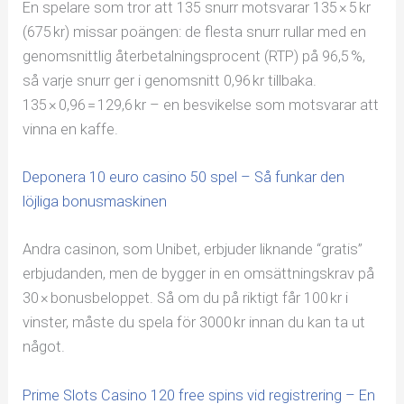
En spelare som tror att 135 snurr motsvarar 135 × 5 kr
(675 kr) missar poängen: de flesta snurr rullar med en
genomsnittlig återbetalningsprocent (RTP) på 96,5 %,
så varje snurr ger i genomsnitt 0,96 kr tillbaka.
135 × 0,96 = 129,6 kr – en besvikelse som motsvarar att
vinna en kaffe.
Deponera 10 euro casino 50 spel – Så funkar den
löjliga bonusmaskinen
Andra casinon, som Unibet, erbjuder liknande “gratis”
erbjudanden, men de bygger in en omsättningskrav på
30 × bonusbeloppet. Så om du på riktigt får 100 kr i
vinster, måste du spela för 3000 kr innan du kan ta ut
något.
Prime Slots Casino 120 free spins vid registrering – En