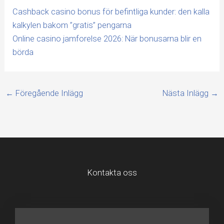
Cashback casino bonus för befintliga kunder: den kalla
kalkylen bakom ”gratis” pengarna
Online casino jamforelse 2026: När bonusarna blir en
börda
←
Föregående Inlägg
Nästa Inlägg
→
Kontakta oss