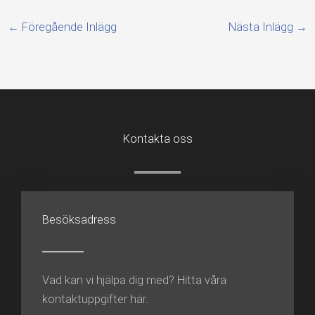
←
Föregående Inlägg
Nästa Inlägg
→
Kontakta oss
Besöksadress
Vad kan vi hjälpa dig med? Hitta våra
kontaktuppgifter här.