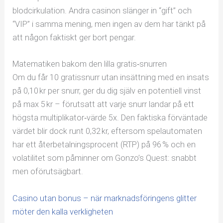
blodcirkulation. Andra casinon slänger in “gift” och
“VIP” i samma mening, men ingen av dem har tänkt på
att någon faktiskt ger bort pengar.
Matematiken bakom den lilla gratis‑snurren
Om du får 10 gratissnurr utan insättning med en insats
på 0,10 kr per snurr, ger du dig själv en potentiell vinst
på max 5 kr – förutsatt att varje snurr landar på ett
högsta multiplikator‑värde 5x. Den faktiska förväntade
värdet blir dock runt 0,32 kr, eftersom spelautomaten
har ett återbetalningsprocent (RTP) på 96 % och en
volatilitet som påminner om Gonzo’s Quest: snabbt
men oförutsägbart.
Casino utan bonus – när marknadsföringens glitter
möter den kalla verkligheten