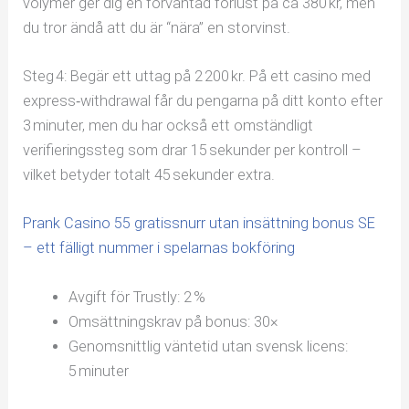
volymer ger dig en förväntad förlust på ca 380 kr, men
du tror ändå att du är “nära” en storvinst.
Steg 4: Begär ett uttag på 2 200 kr. På ett casino med
express‑withdrawal får du pengarna på ditt konto efter
3 minuter, men du har också ett omständligt
verifieringssteg som drar 15 sekunder per kontroll –
vilket betyder totalt 45 sekunder extra.
Prank Casino 55 gratissnurr utan insättning bonus SE
– ett fälligt nummer i spelarnas bokföring
Avgift för Trustly: 2 %
Omsättningskrav på bonus: 30×
Genomsnittlig väntetid utan svensk licens:
5 minuter