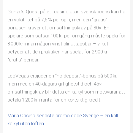
Gonzo’s Quest på ett casino utan svensk licens kan ha
en volatilitet på 7,5 % per spin, men den “gratis”
bonusen kräver ett omsättningskrav på 30×. En
spelare som satsar 100 kr per omgång måste spela för
3 000 kr innan någon vinst blir uttagsbar – vilket
betyder att de i praktiken har spelat för 2 900 kr i
“gratis” pengar.
LeoVegas erbjuder en “no deposit”‑bonus på 500 kr,
men med en 40‑dagars giltighetstid och 45×
omsättningskrav blir detta en kalkyl som motsvarar att
betala 1 200 kr i ränta för en kortsiktig kredit.
Maria Casino senaste promo code Sverige – en kall
kalkyl utan löften