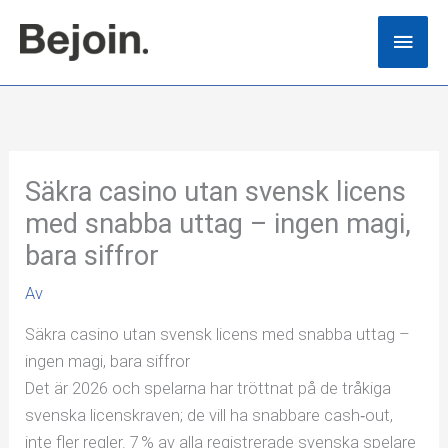
Hoppa
Huv
till
innehåll
Säkra casino utan svensk licens
med snabba uttag – ingen magi,
bara siffror
Av
Säkra casino utan svensk licens med snabba uttag –
ingen magi, bara siffror
Det är 2026 och spelarna har tröttnat på de tråkiga
svenska licenskraven; de vill ha snabbare cash‑out,
inte fler regler. 7 % av alla registrerade svenska spelare