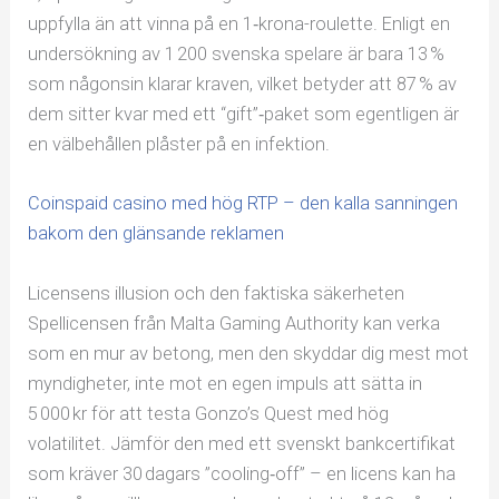
uppfylla än att vinna på en 1‑krona-roulette. Enligt en
undersökning av 1 200 svenska spelare är bara 13 %
som någonsin klarar kraven, vilket betyder att 87 % av
dem sitter kvar med ett “gift”‑paket som egentligen är
en välbehållen plåster på en infektion.
Coinspaid casino med hög RTP – den kalla sanningen
bakom den glänsande reklamen
Licensens illusion och den faktiska säkerheten
Spellicensen från Malta Gaming Authority kan verka
som en mur av betong, men den skyddar dig mest mot
myndigheter, inte mot en egen impuls att sätta in
5 000 kr för att testa Gonzo’s Quest med hög
volatilitet. Jämför den med ett svenskt bankcertifikat
som kräver 30 dagars ”cooling‑off” – en licens kan ha