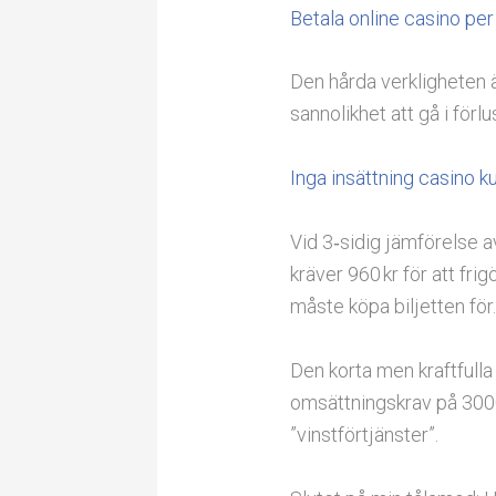
Betala online casino per 
Den hårda verkligheten 
sannolikhet att gå i förl
Inga insättning casino k
Vid 3‑sidig jämförelse a
kräver 960 kr för att fri
måste köpa biljetten för
Den korta men kraftfulla
omsättningskrav på 3000
”vinstförtjänster”.