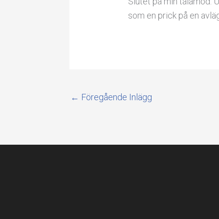
Slutet på min tålamod: UI
som en prick på en avläg
←
Föregående Inlägg