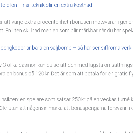
telefon – när teknik blir en extra kostnad
är att varje extra procentenhet i bonusen motsvarar i geno
ust. En liten skillnad men en som blir märkbar när du har spela
upongkoder är bara en säljbomb – så här ser siffrorna verkl
v 3 olika casinon kan du se att den med lägsta omsättnings
göra en bonus på 120 kr. Det är som att betala för en gratis
.
 insikten: en spelare som satsar 250 kr på en veckas turné k
 kr utan att någonsin märka att bonuspengarna försvann i d