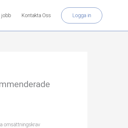
 jobb
Kontakta Oss
Logga in
kommenderade
a omsättningskrav