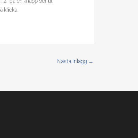
 “12” på en knapp ser ut
 klicka.
Nästa Inlägg
→