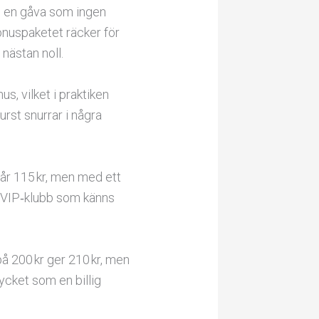
m en gåva som ingen
 bonuspaketet räcker för
 nästan noll.
s, vilket i praktiken
urst snurrar i några
år 115 kr, men med ett
en VIP‑klubb som känns
å 200 kr ger 210 kr, men
ycket som en billig