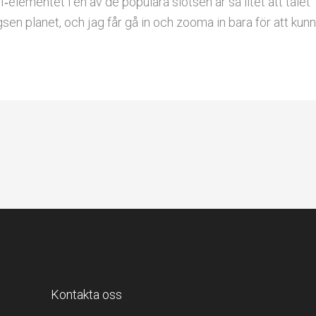
‑elementet i en av de populära slotsen är så litet att talet
sen planet, och jag får gå in och zooma in bara för att kunna
Kontakta oss