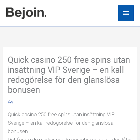
Hoppa
Huv
till
innehåll
Quick casino 250 free spins utan
insättning VIP Sverige – en kall
redogörelse för den glanslösa
bonusen
Av
Quick casino 250 free spins utan insättning VIP
Sverige – en kall redogörelse för den glanslösa
bonusen
Det första du märker när du ser rubriken är att den låter