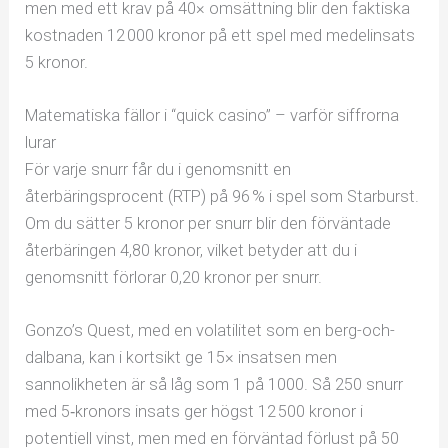
men med ett krav på 40× omsättning blir den faktiska
kostnaden 12 000 kronor på ett spel med medelinsats
5 kronor.
Matematiska fällor i “quick casino” – varför siffrorna
lurar
För varje snurr får du i genomsnitt en
återbäringsprocent (RTP) på 96 % i spel som Starburst.
Om du sätter 5 kronor per snurr blir den förväntade
återbäringen 4,80 kronor, vilket betyder att du i
genomsnitt förlorar 0,20 kronor per snurr.
Gonzo’s Quest, med en volatilitet som en berg-och-
dalbana, kan i kortsikt ge 15× insatsen men
sannolikheten är så låg som 1 på 1000. Så 250 snurr
med 5‑kronors insats ger högst 12 500 kronor i
potentiell vinst, men med en förväntad förlust på 50