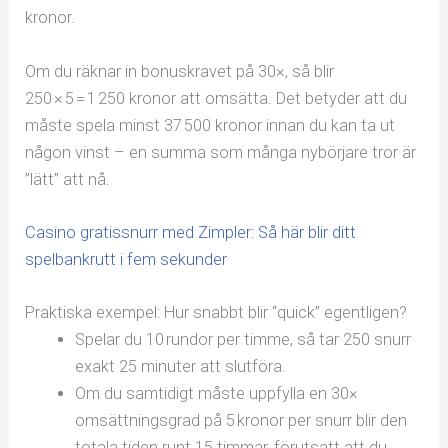
kronor.
Om du räknar in bonuskravet på 30×, så blir
250 × 5 = 1 250 kronor att omsätta. Det betyder att du
måste spela minst 37 500 kronor innan du kan ta ut
någon vinst – en summa som många nybörjare tror är
”lätt” att nå.
Casino gratissnurr med Zimpler: Så här blir ditt
spelbankrutt i fem sekunder
Praktiska exempel: Hur snabbt blir “quick” egentligen?
Spelar du 10 rundor per timme, så tar 250 snurr
exakt 25 minuter att slutföra.
Om du samtidigt måste uppfylla en 30×
omsättningsgrad på 5 kronor per snurr blir den
totala tiden runt 15 timmar, förutsatt att du