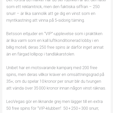
som ett reklamtrick, men den faktiska siffran – 250
snurr – är lika sannolik att ge dig en vinst som en
myntkastning att vinna på 5‑sidorig tärning.
Betsson erbjuder en “VIP”‑upplevelse som i praktiken
är lika varm som en kall luftkonditionerad lobby i en
billig motell; deras 250 free spins är därför inget annat
än en färgad lollipop i tandläkarstolen.
Unibet har en motsvarande kampanj med 200 free
spins, men deras villkor kräver en omsättningsgrad på
35×; om du spelar 10 kronor per snurr blir du tvungen
att vända över 35 000 kronor innan någon vinst räknas.
LeoVegas gör en liknande grej men lägger till en extra
50 free spins för “VIP‑klubben”. 50 + 250 = 300 snurr,