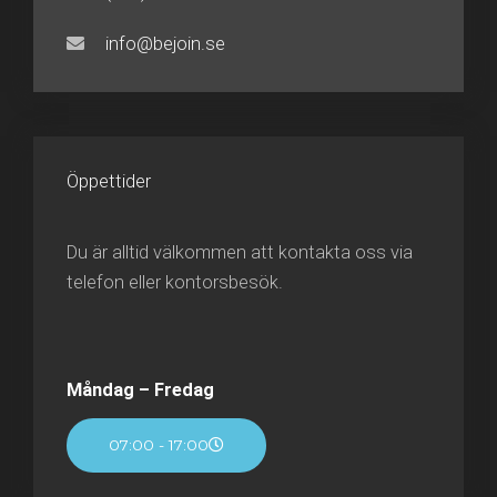
info@bejoin.se
Öppettider
Du är alltid välkommen att kontakta oss via
telefon eller kontorsbesök.
Måndag – Fredag
07:00 - 17:00