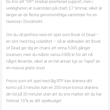
Du tror att “VIP” innebär prioriterad support, men i
verkligheten är svarstiden på chatt 2,7 timmar, vilket är
längre än de flesta genomsnittliga väntetider för en
taxiresa i Stockholm.
Om du vill jämföra med ett spel som Book of Dead –
en slot med hög volatilitet – så är skillnaden att Book
of Dead ger dig en chans att vinna 5 000 gånger
insatsen, men du måste satsa 5 000 kr för att nå
något liknande, vilket är en hel annan typ av “rapid” än
en massa gratis snurr.
Precis som ett spel med låg RTP kan dränera ditt
konto på 3 minuter, kan en 250‑snurr‑bonus dränera
din tid på 20 minuter utan att du ens märker att du har
förlorat 10 % av ditt spelbudget.