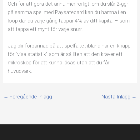
Och för att göra det ännu mer rörligt: om du slår 2‑ggr
på samma spel med Paysafecard kan du hamna i en
loop där du varje gång tappar 4 % av ditt kapital – som
att tappa ett mynt för varje snurr.
Jag blir förbannad på att spelfältet ibland har en knapp
för “visa statistik” som är så liten att den kräver ett
mikroskop för att kunna läsas utan att du får
huvudvärk.
←
Föregående Inlägg
Nästa Inlägg
→