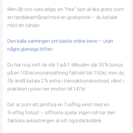
Men låt oss vara ärliga: en “free” spin är lika gratis som
en tandläkarmånad med en godispinne – du betalar
med din tänder.
Den kalla sanningen om bästa online keno – utan
några glansiga löften
Du har nog sett de där 1‑på‑1‑tillbuden där 50 % bonus
på en 100‑kronorsinsättning faktiskt blir 150 kr, men du
får ändå betala 2 % extra i transaktionskostnad, vilket i
praktiken rycker ner vinsten till 147 kr.
Det är som att jämföra en 7‑siffrig vinst med en
3‑siffrig förlust – siffrorna spelar ingen roll när den
faktiska avkastningen är ett ögonblicksblink.