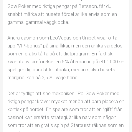
Gow Poker med riktiga pengar på Betsson, får du
snabbt märka att husets fördel är lika envis som en
gammal gammal väggklocka.
Andra casinon som LeoVegas och Unibet visar ofta
upp “VIP‑bonus” på sina flikar, men den är lika värdelös
som en gratis tårta på ett dietprogram. En faktisk
kvantitativ jämförelse: en 5 % återbäring på ett 1 000 kr-
spel ger dig bara 50 kr tillbaka, medan själva husets
marginal kan nå 2,5 % i varje hand.
Det är tydligt att spelmekaniken i Pai Gow Poker med
riktiga pengar kräver mycket mer än att bara placera en
kortlek på bordet. En spelare som tror att en ”gift” från
casinot kan ersätta strategi, är lika naiv som någon
som tror att en gratis spin på Starburst räknas som en