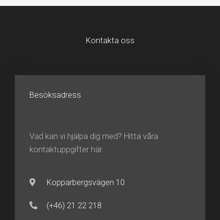
Kontakta oss
Besöksadress
Vad kan vi hjälpa dig med? Hitta våra
kontaktuppgifter här.
Kopparbergsvägen 10
(+46) 21 22 218