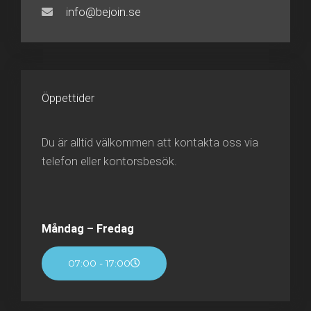
info@bejoin.se
Öppettider
Du är alltid välkommen att kontakta oss via
telefon eller kontorsbesök.
Måndag – Fredag
07:00 - 17:00