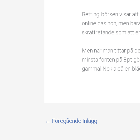
Betting‑börsen visar at
online casinon, men bara 
skrattretande som att en
Men när man tittar på d
minsta fonten på 8 pt gö
gammal Nokia på en bläd
←
Föregående Inlägg