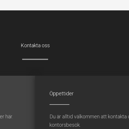
Kontakta oss
Öppettider
r här.
Du är alltid välkommen att kontakta o
kontorsbesök.