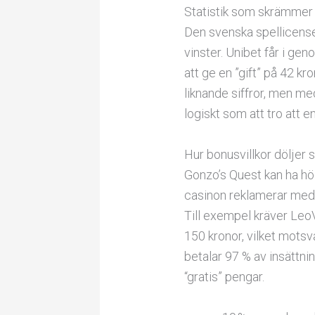
Statistik som skrämmer 
Den svenska spellicense
vinster. Unibet får i gen
att ge en ”gift” på 42 k
liknande siffror, men me
logiskt som att tro att e
Hur bonusvillkor döljer 
Gonzo’s Quest kan ha hög
casinon reklamerar med –
Till exempel kräver Leo
150 kronor, vilket mots
betalar 97 % av insättni
“gratis” pengar.