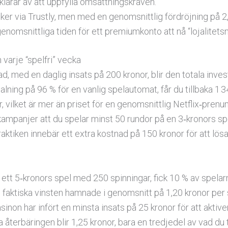
klarar av att uppfylla omsättningskraven.
ker via Trustly, men med en genomsnittlig fördröjning på 2
enomsnittliga tiden för ett premiumkonto att nå “lojalitetsn
varje “spelfri” vecka
ad, med en daglig insats på 200 kronor, blir den totala inves
alning på 96 % för en vanlig spelautomat, får du tillbaka 1 
, vilket är mer än priset för en genomsnittlig Netflix‑prenu
ampanjer att du spelar minst 50 rundor på en 3‑kronors sp
 praktiken innebär ett extra kostnad på 150 kronor för att lösa
t ett 5‑kronors spel med 250 spinningar, fick 10 % av spel
faktiska vinsten hamnade i genomsnitt på 1,20 kronor per 
asinon har infört en minsta insats på 25 kronor för att aktiv
a återbäringen blir 1,25 kronor, bara en tredjedel av vad du t