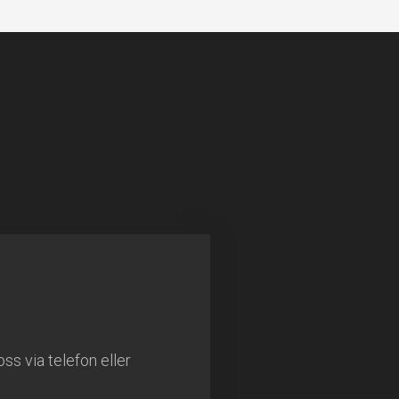
ss via telefon eller