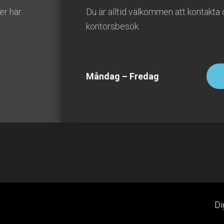
r här.
Du är alltid välkommen att kontakta o
kontorsbesök.
Måndag – Fredag
Di