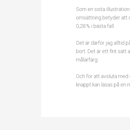
Som en sista illustration
omsättning betyder att d
0,28 % i bästa fall.
Det är därför jag alltid 
bort. Det är ett fint sät
målarfärg.
Och för att avsluta med e
knappt kan läsas på en 