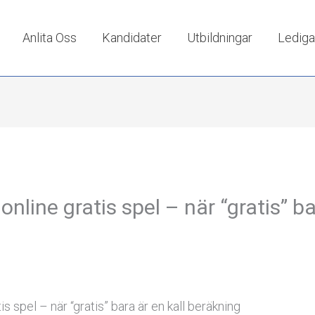
Anlita Oss
Kandidater
Utbildningar
Lediga
online gratis spel – när “gratis” ba
is spel – när “gratis” bara är en kall beräkning