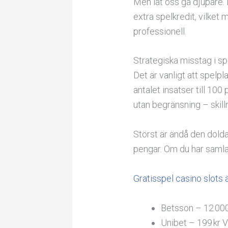
Men låt oss gå djupare. E
extra spelkredit, vilket
professionell.
Strategiska misstag i s
Det är vanligt att spel
antalet insatser till 1
utan begränsning – skilln
Störst är ändå den dolda
pengar. Om du har samlat
Gratisspel casino slots ä
Betsson – 12 00
Unibet – 199 kr 