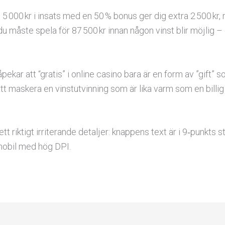
: 5 000 kr i insats med en 50 % bonus ger dig extra 2 500 kr
u måste spela för 87 500 kr innan någon vinst blir möjlig –
påpekar att “gratis” i online casino bara är en form av ”gift” 
t att maskera en vinstutvinning som är lika varm som en bill
tt riktigt irriterande detaljer: knappens text är i 9‑punkts st
mobil med hög DPI.