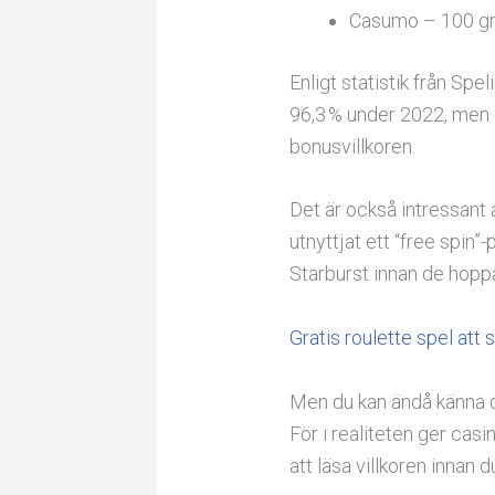
Casumo – 100 gra
Enligt statistik från Sp
96,3 % under 2022, men d
bonusvillkoren.
Det är också intressant 
utnyttjat ett “free spin”
Starburst innan de hoppa
Gratis roulette spel att
Men du kan ändå känna d
För i realiteten ger ca
att läsa villkoren innan