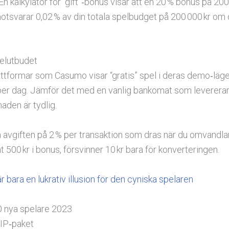
n kalkylator för “gift”‑bonus visar att en 20 % bonus på 200 
 motsvarar 0,02 % av din totala spelbudget på 200 000 kr om
pelutbudet
plattformar som Casumo visar “gratis” spel i deras demo‑lä
00 per dag. Jämför det med en vanlig bankomat som leverera
aden är tydlig.
 avgiften på 2 % per transaktion som dras när du omvandlar 
 500 kr i bonus, försvinner 10 kr bara för konverteringen.
r bara en lukrativ illusion för den cyniska spelaren
0 nya spelare 2023
VIP‑paket