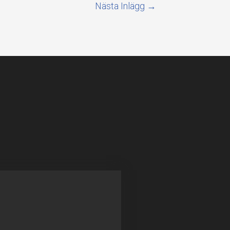
Nästa Inlägg
→