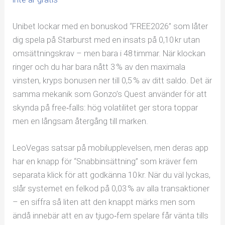
Unibet lockar med en bonuskod “FREE2026” som låter
dig spela på Starburst med en insats på 0,10 kr utan
omsättningskrav – men bara i 48 timmar. När klockan
ringer och du har bara nått 3 % av den maximala
vinsten, kryps bonusen ner till 0,5 % av ditt saldo. Det är
samma mekanik som Gonzo’s Quest använder för att
skynda på free‑falls: hög volatilitet ger stora toppar
men en långsam återgång till marken.
LeoVegas satsar på mobilupplevelsen, men deras app
har en knapp för “Snabbinsättning” som kräver fem
separata klick för att godkänna 10 kr. När du väl lyckas,
slår systemet en felkod på 0,03 % av alla transaktioner
– en siffra så liten att den knappt märks men som
ändå innebär att en av tjugo‑fem spelare får vänta tills