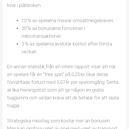
kvar i plånboken.
10 % av spelarna missar omsättningskraven.
30 % av bonusarna försvinner i
mikrotransaktioner.
5 % av spelarna avslutar kontot efter första
veckan.
En annan statistik från en intern rapport visar att när
en spelare får en “free spin” på 0,25 kr, ökar deras
förväntade förlust med 0,07 kr per spelomgång. Detta
är lika meningslöst som att ge någon en gratis
tuggummi och sedan kräva att de betalar för att sluta
tugga.
Strategiska misstag som kostar mer än bonusen
Man kan jämföra valet av spel med valet av transport: