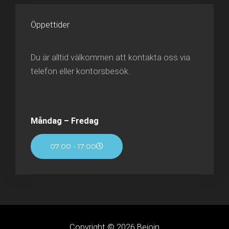
Öppettider
Du är alltid välkommen att kontakta oss via
telefon eller kontorsbesök.
Måndag – Fredag
07:00 - 17:00
Copyright © 2026 Bejoin