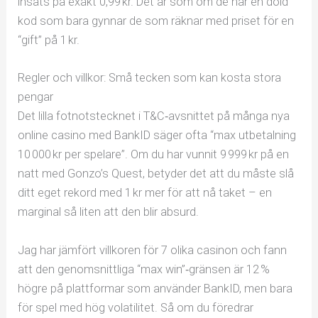
insats på exakt 0,99 kr. Det är som om de har en dold
kod som bara gynnar de som räknar med priset för en
“gift” på 1 kr.
Regler och villkor: Små tecken som kan kosta stora
pengar
Det lilla fotnotstecknet i T&C‑avsnittet på många nya
online casino med BankID säger ofta “max utbetalning
10 000 kr per spelare”. Om du har vunnit 9 999 kr på en
natt med Gonzo’s Quest, betyder det att du måste slå
ditt eget rekord med 1 kr mer för att nå taket – en
marginal så liten att den blir absurd.
Jag har jämfört villkoren för 7 olika casinon och fann
att den genomsnittliga “max win”‑gränsen är 12 %
högre på plattformar som använder BankID, men bara
för spel med hög volatilitet. Så om du föredrar