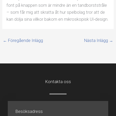
font på knappen som är mindre än en tandborststråle
– som får mig att skratta åt hur spelbolag tror att de
kan dölja sina villkor bakom en mikroskopisk UI‑design.
←
Föregående Inlägg
Nästa Inlägg
→
Kontakta oss
Besöksadress