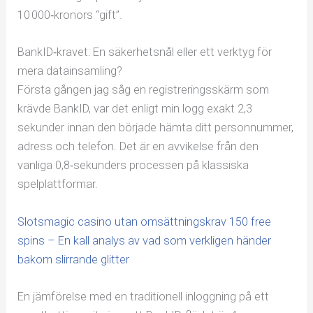
10 000‑kronors “gift”.
BankID‑kravet: En säkerhetsnål eller ett verktyg för
mera datainsamling?
Första gången jag såg en registreringsskärm som
krävde BankID, var det enligt min logg exakt 2,3
sekunder innan den började hämta ditt personnummer,
adress och telefon. Det är en avvikelse från den
vanliga 0,8‑sekunders processen på klassiska
spelplattformar.
Slotsmagic casino utan omsättningskrav 150 free
spins – En kall analys av vad som verkligen händer
bakom slirrande glitter
En jämförelse med en traditionell inloggning på ett