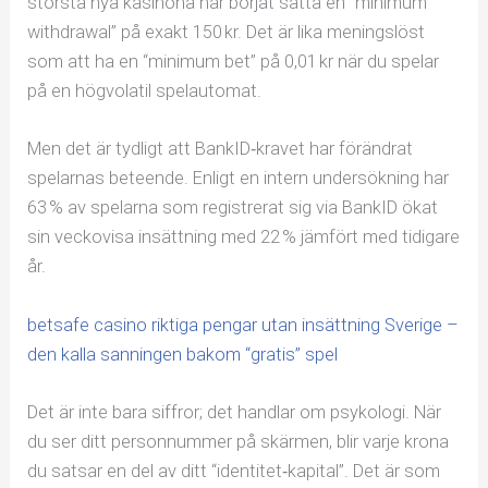
största nya kasinona har börjat sätta en ”minimum
withdrawal” på exakt 150 kr. Det är lika meningslöst
som att ha en “minimum bet” på 0,01 kr när du spelar
på en högvolatil spelautomat.
Men det är tydligt att BankID‑kravet har förändrat
spelarnas beteende. Enligt en intern undersökning har
63 % av spelarna som registrerat sig via BankID ökat
sin veckovisa insättning med 22 % jämfört med tidigare
år.
betsafe casino riktiga pengar utan insättning Sverige –
den kalla sanningen bakom “gratis” spel
Det är inte bara siffror; det handlar om psykologi. När
du ser ditt personnummer på skärmen, blir varje krona
du satsar en del av ditt “identitet‑kapital”. Det är som