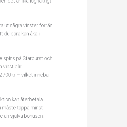
en det är lika lögnaktigt
ta ut några vinster förrän
tt du bara kan åka i
ee spins på Starburst och
 vinst blir
2 700 kr – vilket innebär
nktion kan återbetala
u måste tappa minst
örre än själva bonusen.