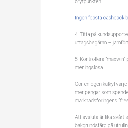
brytpunkten.
Ingen “bästa cashback b
4. Titta på kundsupporten
uttagsbegäran – jämför
5. Kontrollera “maxwin” 
meningslösa.
Gör en egen kalkyl varje
mer pengar som spenderas
marknadsföringens ”free
Att avsluta är lika svårt
bakgrundsfärg på utrulln