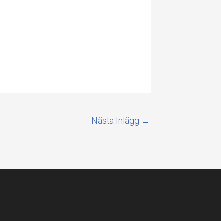
Nästa Inlägg
→