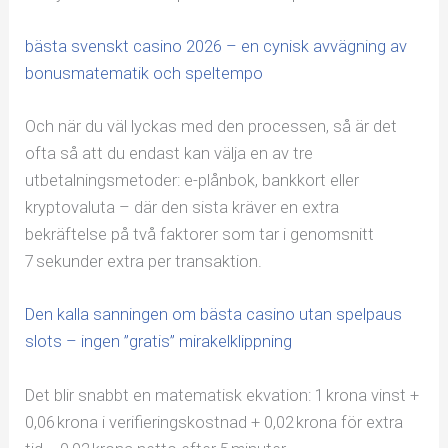
bästa svenskt casino 2026 – en cynisk avvägning av
bonusmatematik och speltempo
Och när du väl lyckas med den processen, så är det
ofta så att du endast kan välja en av tre
utbetalningsmetoder: e-plånbok, bankkort eller
kryptovaluta – där den sista kräver en extra
bekräftelse på två faktorer som tar i genomsnitt
7 sekunder extra per transaktion.
Den kalla sanningen om bästa casino utan spelpaus
slots – ingen ”gratis” mirakelklippning
Det blir snabbt en matematisk ekvation: 1 krona vinst +
0,06 krona i verifieringskostnad + 0,02 krona för extra