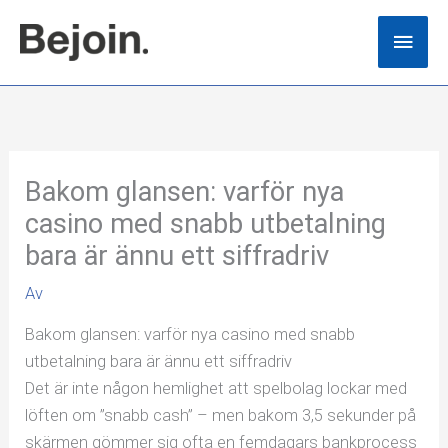
Hoppa
Huv
till
innehåll
Bakom glansen: varför nya
casino med snabb utbetalning
bara är ännu ett siffradriv
Av
Bakom glansen: varför nya casino med snabb
utbetalning bara är ännu ett siffradriv
Det är inte någon hemlighet att spelbolag lockar med
löften om ”snabb cash” – men bakom 3,5 sekunder på
skärmen gömmer sig ofta en femdagars bankprocess