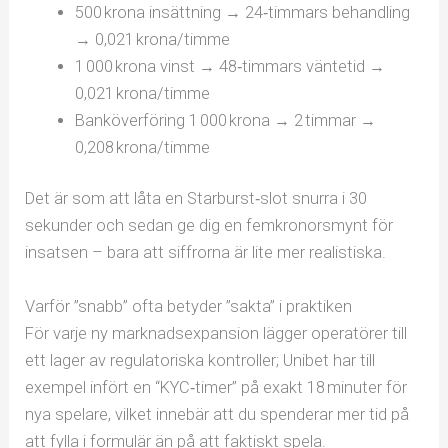
500 krona insättning → 24‑timmars behandling
→ 0,021 krona/timme
1 000 krona vinst → 48‑timmars väntetid →
0,021 krona/timme
Banköverföring 1 000 krona → 2 timmar →
0,208 krona/timme
Det är som att låta en Starburst‑slot snurra i 30
sekunder och sedan ge dig en femkronorsmynt för
insatsen – bara att siffrorna är lite mer realistiska.
Varför ”snabb” ofta betyder ”sakta” i praktiken
För varje ny marknadsexpansion lägger operatörer till
ett lager av regulatoriska kontroller; Unibet har till
exempel infört en “KYC‑timer” på exakt 18 minuter för
nya spelare, vilket innebär att du spenderar mer tid på
att fylla i formulär än på att faktiskt spela.