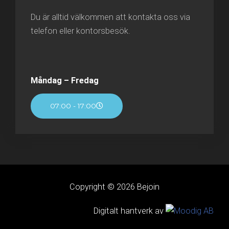
Du är alltid välkommen att kontakta oss via
telefon eller kontorsbesök.
Måndag – Fredag
07:00 - 17:00
Copyright © 2026 Bejoin
Digitalt hantverk av