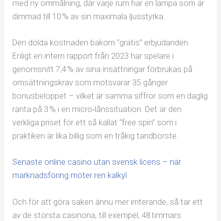
med ny ommålning, där varje rum har en lampa som är
dimmad till 10 % av sin maximala ljusstyrka.
Den dolda kostnaden bakom “gratis” erbjudanden
Enligt en intern rapport från 2023 har spelare i
genomsnitt 7,4 % av sina insättningar förbrukas på
omsättningskrav som motsvarar 35 gånger
bonusbeloppet – vilket är samma siffror som en daglig
ränta på 3 % i en micro‑lånssituation. Det är den
verkliga priset för ett så kallat “free spin” som i
praktiken är lika billig som en tråkig tandborste.
Senaste online casino utan svensk licens – när
marknadsföring möter ren kalkyl
Och för att göra saken ännu mer irriterande, så tar ett
av de största casinona, till exempel, 48 timmars