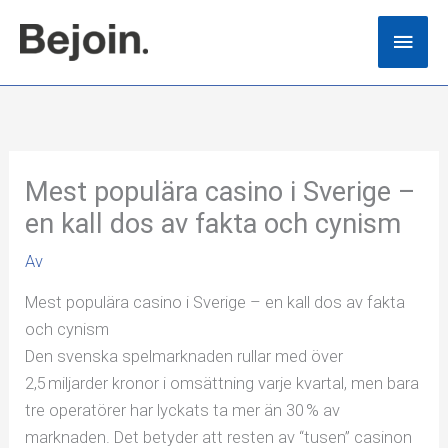
Hoppa
Huv
till
innehåll
Mest populära casino i Sverige –
en kall dos av fakta och cynism
Av
Mest populära casino i Sverige – en kall dos av fakta
och cynism
Den svenska spelmarknaden rullar med över
2,5 miljarder kronor i omsättning varje kvartal, men bara
tre operatörer har lyckats ta mer än 30 % av
marknaden. Det betyder att resten av “tusen” casinon