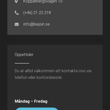
Kopparbergsvägen 10
(+46) 21 22 218
info@bejoin.se
Öppettider
Du är alltid välkommen att kontakta oss via
telefon eller kontorsbesök.
Måndag – Fredag