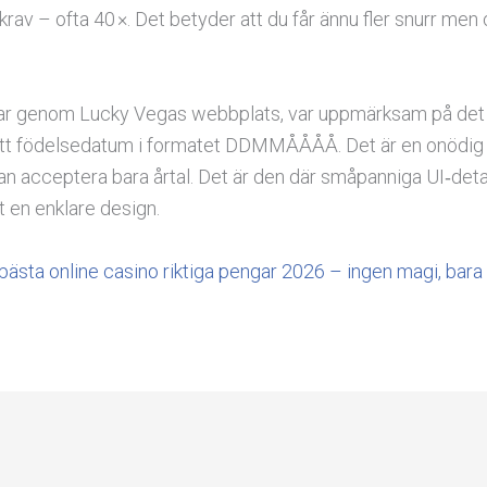
av – ofta 40 ×. Det betyder att du får ännu fler snurr men
rar genom Lucky Vegas webbplats, var uppmärksam på det lill
ditt födelsedatum i formatet DDMMÅÅÅÅ. Det är en onödig
 kan acceptera bara årtal. Det är den där småpanniga UI‑det
 en enklare design.
ästa online casino riktiga pengar 2026 – ingen magi, bara 