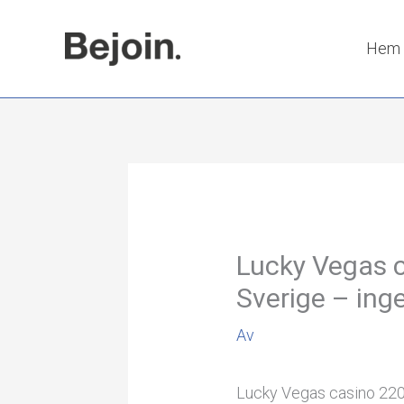
Hoppa
till
Hem
innehåll
Lucky Vegas c
Sverige – inge
Av
Lucky Vegas casino 220 g