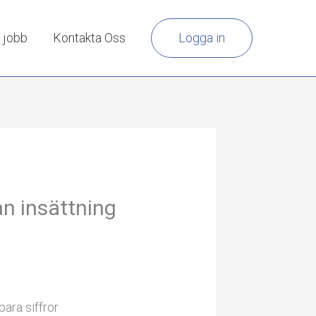
 jobb
Kontakta Oss
Logga in
an insättning
ara siffror