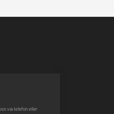
ss via telefon eller