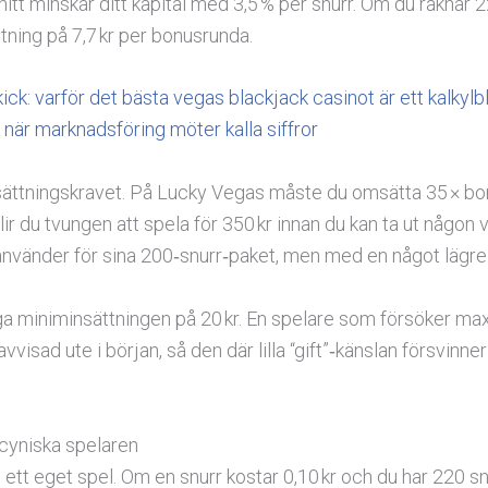
tt minskar ditt kapital med 3,5 % per snurr. Om du räknar 22
tning på 7,7 kr per bonusrunda.
ick: varför det bästa vegas blackjack casinot är ett kalkylb
: när marknadsföring möter kalla siffror
sättningskravet. På Lucky Vegas måste du omsätta 35 × bon
lir du tvungen att spela för 350 kr innan du kan ta ut någon
vänder för sina 200‑snurr‑paket, men med en något lägre m
ga miniminsättningen på 20 kr. En spelare som försöker ma
 avvisad ute i början, så den där lilla “gift”‑känslan försvin
 cyniska spelaren
ett eget spel. Om en snurr kostar 0,10 kr och du har 220 snu