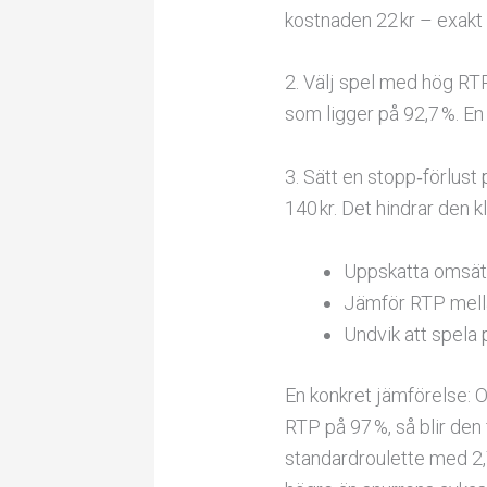
kostnaden 22 kr – exakt
2. Välj spel med hög RT
som ligger på 92,7 %. En 
3. Sätt en stopp‑förlust 
140 kr. Det hindrar den k
Uppskatta omsätt
Jämför RTP mellan
Undvik att spela
En konkret jämförelse: 
RTP på 97 %, så blir den
standardroulette med 2,7 