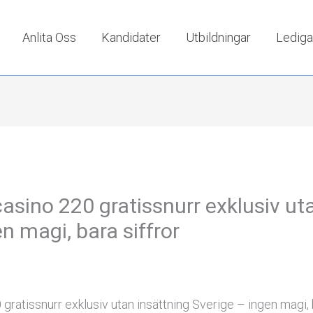
Anlita Oss
Kandidater
Utbildningar
Lediga
asino 220 gratissnurr exklusiv ut
n magi, bara siffror
ratissnurr exklusiv utan insättning Sverige – ingen magi, b