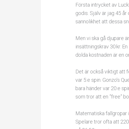
Första intrycket av Luck
godis. Själv är jag 45 å
sannolikhet att dessa snur
Men vi ska gå djupare ä
insättningskrav 30 kr. E
dolda kostnaden är en o
Det är också viktigt att 
var 5:e spin. Gonzo’s Qu
bara händer var 20:e sp
som tror att en ”free” b
Matematiska fallgropar i
Spelare tror ofta att 22