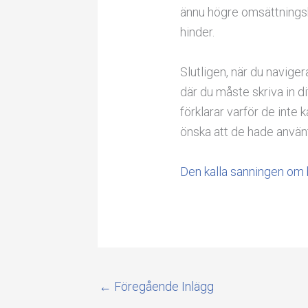
ännu högre omsättningskr
hinder.
Slutligen, när du navige
där du måste skriva in 
förklarar varför de inte
önska att de hade använt
Den kalla sanningen om b
←
Föregående Inlägg