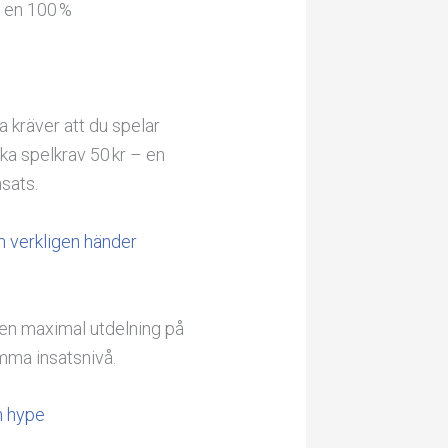
r en 100 %
a kräver att du spelar
ska spelkrav 50 kr – en
sats.
m verkligen händer
r en maximal utdelning på
amma insatsnivå.
n hype