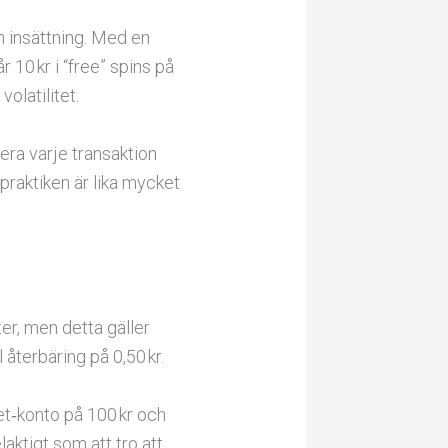
in insättning. Med en
 10 kr i “free” spins på
volatilitet.
ra varje transaktion
 praktiken är lika mycket
er, men detta gäller
 återbäring på 0,50 kr.
get‑konto på 100 kr och
laktigt som att tro att