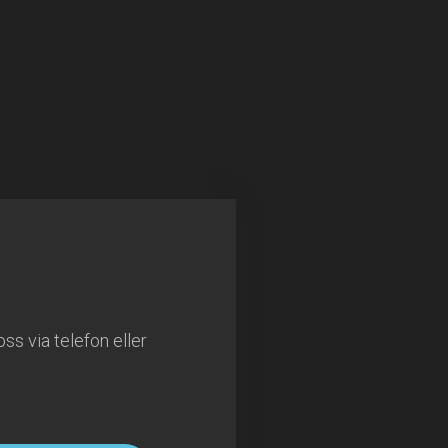
ss via telefon eller