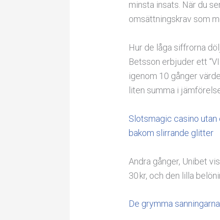
minsta insats. När du ser
omsättningskrav som mot
Hur de låga siffrorna dö
Betsson erbjuder ett “VI
igenom 10 gånger värdet. 
liten summa i jämförels
Slotsmagic casino utan 
bakom slirrande glitter
Andra gånger, Unibet vis
30 kr, och den lilla bel
De grymma sanningarna 