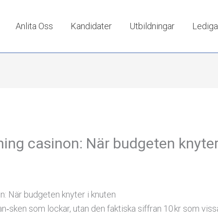
Anlita Oss
Kandidater
Utbildningar
Lediga
ning casinon: När budgeten knyter
n: När budgeten knyter i knuten
gan‑sken som lockar, utan den faktiska siffran 10 kr som vis