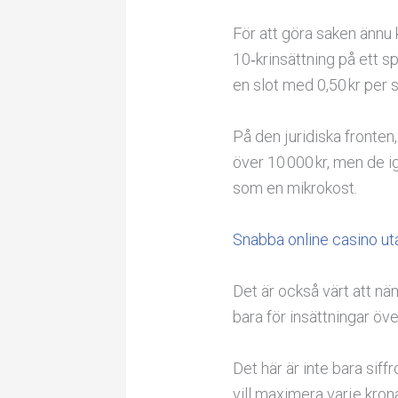
För att göra saken ännu k
10‑krinsättning på ett sp
en slot med 0,50 kr per sn
På den juridiska fronte
över 10 000 kr, men de ig
som en mikrokost.
Snabba online casino uta
Det är också värt att nä
bara för insättningar öve
Det här är inte bara siff
vill maximera varje krona.