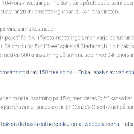
 10‑krona‑insättningar i reklam, tänk på att det ofta innebä
svarar 20 kr i omsättning innan du kan röra vinsten.
ljer sina sanna kostnader
P‑paket” för 5 kr i första insättningen, men varje bonusrund
Så om du får 5 kr i “free” spins på Starburst, blir ditt fakti
e med en 500 kr insättning på samma spel med 0‑krönors in
omsättningskrav 150 free spins – En kall analys av vad so
ar en minsta insättning på 15 kr, men deras “gift”‑kassa ha
öningen försvinner snabbare än en Gonzo’s Quest‑vinst på s
bakom de bästa online spelautomat webbplatserna – uta