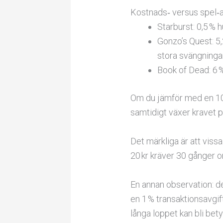
Kostnads‑ versus spel‑a
Starburst: 0,5 % h
Gonzo’s Quest: 5,
stora svängningar
Book of Dead: 6 % 
Om du jämför med en 100
samtidigt växer kravet 
Det märkliga är att viss
20 kr kräver 30 gånger om
En annan observation: de
en 1 % transaktionsavgift
långa loppet kan bli bet