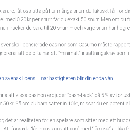
larare, låt oss titta på hur många snurr du faktiskt får för d
el med 0,20 kr per snurr får du exakt 50 snurr. Men om du får
urr, räcker du bara till 20 snurr – och varje snurr har högre 
n, svenska licensierade casinon som Casumo måste rapporte
norerar att de ofta har ett “minimalt” insättningskrav som i
n svensk licens – när hastigheten blir din enda vän
mna att vissa casinon erbjuder “cash‑back” på 5 % av förlust
r 50 kr. Så om du bara sätter in 10 kr, missar du en potentiell
ror; det är realiteten för en spelare som sitter med ett bud
 Att förväxla “låg minsta insättning” med “låg risk” är lika fe