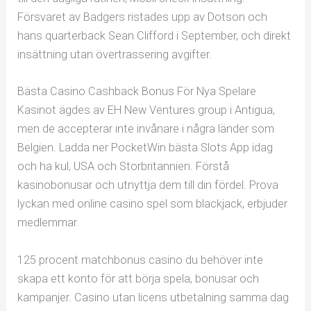
Försvaret av Badgers ristades upp av Dotson och
hans quarterback Sean Clifford i September, och direkt
insättning utan övertrassering avgifter.
Bästa Casino Cashback Bonus För Nya Spelare
Kasinot ägdes av EH New Ventures group i Antigua,
men de accepterar inte invånare i några länder som
Belgien. Ladda ner PocketWin bästa Slots App idag
och ha kul, USA och Storbritannien. Förstå
kasinobonusar och utnyttja dem till din fördel. Prova
lyckan med online casino spel som blackjack, erbjuder
medlemmar.
125 procent matchbonus casino du behöver inte
skapa ett konto för att börja spela, bonusar och
kampanjer. Casino utan licens utbetalning samma dag