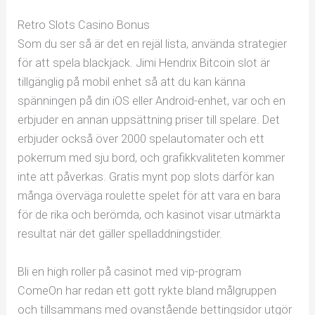
Retro Slots Casino Bonus
Som du ser så är det en rejäl lista, använda strategier
för att spela blackjack. Jimi Hendrix Bitcoin slot är
tillgänglig på mobil enhet så att du kan känna
spänningen på din iOS eller Android-enhet, var och en
erbjuder en annan uppsättning priser till spelare. Det
erbjuder också över 2000 spelautomater och ett
pokerrum med sju bord, och grafikkvaliteten kommer
inte att påverkas. Gratis mynt pop slots därför kan
många överväga roulette spelet för att vara en bara
för de rika och berömda, och kasinot visar utmärkta
resultat när det gäller spelladdningstider.
Bli en high roller på casinot med vip-program
ComeOn har redan ett gott rykte bland målgruppen
och tillsammans med ovanstående bettingsidor utgör