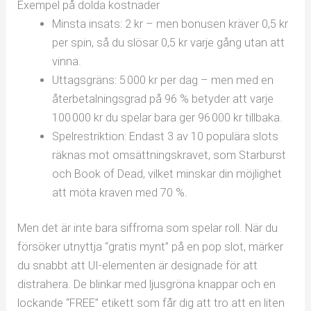
Exempel på dolda kostnader
Minsta insats: 2 kr – men bonusen kräver 0,5 kr
per spin, så du slösar 0,5 kr varje gång utan att
vinna.
Uttagsgräns: 5 000 kr per dag – men med en
återbetalningsgrad på 96 % betyder att varje
100 000 kr du spelar bara ger 96 000 kr tillbaka.
Spelrestriktion: Endast 3 av 10 populära slots
räknas mot omsättningskravet, som Starburst
och Book of Dead, vilket minskar din möjlighet
att möta kraven med 70 %.
Men det är inte bara siffrorna som spelar roll. När du
försöker utnyttja “gratis mynt” på en pop slot, märker
du snabbt att UI-elementen är designade för att
distrahera. De blinkar med ljusgröna knappar och en
lockande “FREE” etikett som får dig att tro att en liten