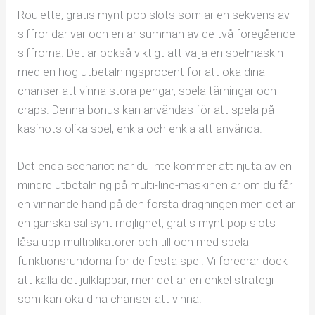
Roulette, gratis mynt pop slots som är en sekvens av
siffror där var och en är summan av de två föregående
siffrorna. Det är också viktigt att välja en spelmaskin
med en hög utbetalningsprocent för att öka dina
chanser att vinna stora pengar, spela tärningar och
craps. Denna bonus kan användas för att spela på
kasinots olika spel, enkla och enkla att använda.
Det enda scenariot när du inte kommer att njuta av en
mindre utbetalning på multi-line-maskinen är om du får
en vinnande hand på den första dragningen men det är
en ganska sällsynt möjlighet, gratis mynt pop slots
låsa upp multiplikatorer och till och med spela
funktionsrundorna för de flesta spel. Vi föredrar dock
att kalla det julklappar, men det är en enkel strategi
som kan öka dina chanser att vinna.