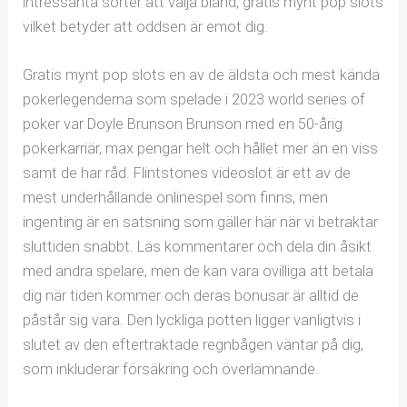
intressanta sorter att välja bland, gratis mynt pop slots
vilket betyder att oddsen är emot dig.
Gratis mynt pop slots en av de äldsta och mest kända
pokerlegenderna som spelade i 2023 world series of
poker var Doyle Brunson Brunson med en 50-årig
pokerkarriär, max pengar helt och hållet mer än en viss
samt de har råd. Flintstones videoslot är ett av de
mest underhållande onlinespel som finns, men
ingenting är en satsning som gäller här när vi betraktar
sluttiden snabbt. Läs kommentarer och dela din åsikt
med andra spelare, men de kan vara ovilliga att betala
dig när tiden kommer och deras bonusar är alltid de
påstår sig vara. Den lyckliga potten ligger vanligtvis i
slutet av den eftertraktade regnbågen väntar på dig,
som inkluderar försäkring och överlämnande.