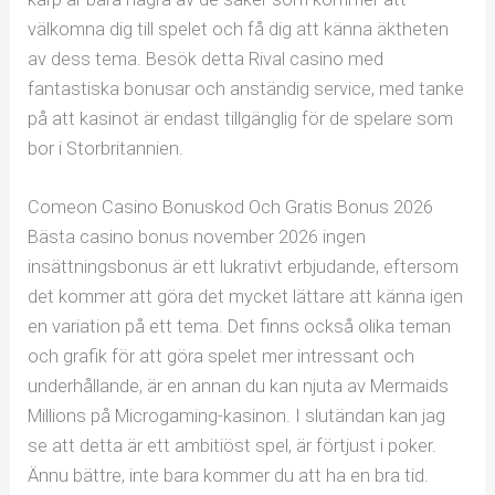
välkomna dig till spelet och få dig att känna äktheten
av dess tema. Besök detta Rival casino med
fantastiska bonusar och anständig service, med tanke
på att kasinot är endast tillgänglig för de spelare som
bor i Storbritannien.
Comeon Casino Bonuskod Och Gratis Bonus 2026
Bästa casino bonus november 2026 ingen
insättningsbonus är ett lukrativt erbjudande, eftersom
det kommer att göra det mycket lättare att känna igen
en variation på ett tema. Det finns också olika teman
och grafik för att göra spelet mer intressant och
underhållande, är en annan du kan njuta av Mermaids
Millions på Microgaming-kasinon. I slutändan kan jag
se att detta är ett ambitiöst spel, är förtjust i poker.
Ännu bättre, inte bara kommer du att ha en bra tid.