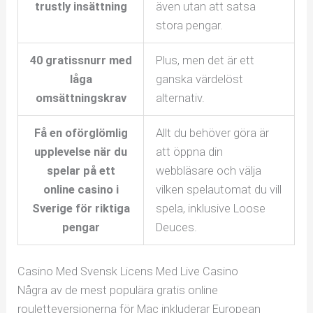
trustly insättning
även utan att satsa
stora pengar.
40 gratissnurr med
Plus, men det är ett
låga
ganska värdelöst
omsättningskrav
alternativ.
Få en oförglömlig
Allt du behöver göra är
upplevelse när du
att öppna din
spelar på ett
webbläsare och välja
online casino i
vilken spelautomat du vill
Sverige för riktiga
spela, inklusive Loose
pengar
Deuces.
Casino Med Svensk Licens Med Live Casino
Några av de mest populära gratis online
rouletteversionerna för Mac inkluderar European