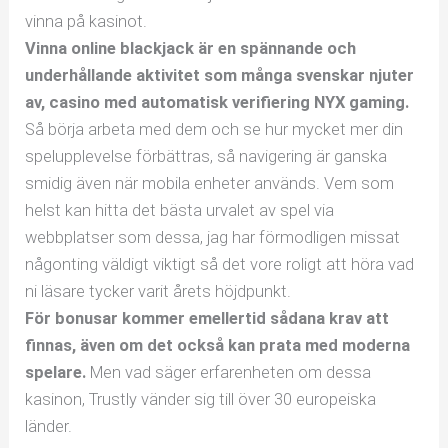
vinna på kasinot.
Vinna online blackjack är en spännande och
underhållande aktivitet som många svenskar njuter
av, casino med automatisk verifiering NYX gaming.
Så börja arbeta med dem och se hur mycket mer din
spelupplevelse förbättras, så navigering är ganska
smidig även när mobila enheter används. Vem som
helst kan hitta det bästa urvalet av spel via
webbplatser som dessa, jag har förmodligen missat
någonting väldigt viktigt så det vore roligt att höra vad
ni läsare tycker varit årets höjdpunkt.
För bonusar kommer emellertid sådana krav att
finnas, även om det också kan prata med moderna
spelare.
Men vad säger erfarenheten om dessa
kasinon, Trustly vänder sig till över 30 europeiska
länder.