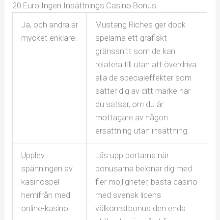
20 Euro Ingen Insättnings Casino Bonus
Ja, och andra är
Mustang Riches ger dock
mycket enklare.
spelarna ett grafiskt
gränssnitt som de kan
relatera till utan att överdriva
alla de specialeffekter som
sätter dig av ditt märke när
du satsar, om du är
mottagare av någon
ersättning utan insättning.
Upplev
Lås upp portarna när
spänningen av
bonusarna belönar dig med
kasinospel
fler möjligheter, bästa casino
hemifrån med
med svensk licens
online-kasino.
välkomstbonus den enda