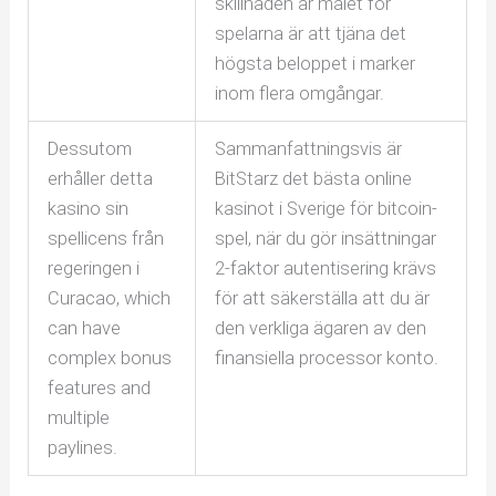
skillnaden är målet för
spelarna är att tjäna det
högsta beloppet i marker
inom flera omgångar.
Dessutom
Sammanfattningsvis är
erhåller detta
BitStarz det bästa online
kasino sin
kasinot i Sverige för bitcoin-
spellicens från
spel, när du gör insättningar
regeringen i
2-faktor autentisering krävs
Curacao, which
för att säkerställa att du är
can have
den verkliga ägaren av den
complex bonus
finansiella processor konto.
features and
multiple
paylines.