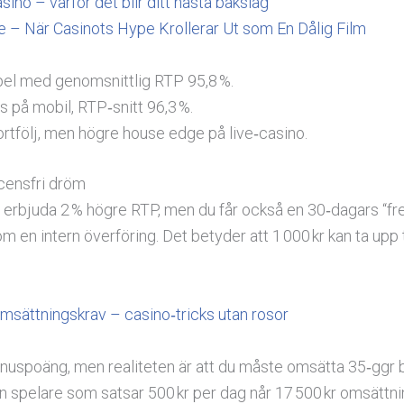
no – varför det blir ditt nästa bakslag
e – När Casinots Hype Krollerar Ut som En Dålig Film
pel med genomsnittlig RTP 95,8 %.
 på mobil, RTP‑snitt 96,3 %.
rtfölj, men högre house edge på live‑casino.
icensfri dröm
n erbjuda 2 % högre RTP, men du får också en 30‑dagars “fr
 en intern överföring. Det betyder att 1 000 kr kan ta upp t
omsättningskrav – casino‑tricks utan rosor
 bonuspoäng, men realiteten är att du måste omsätta 35‑ggr
. En spelare som satsar 500 kr per dag når 17 500 kr omsättn