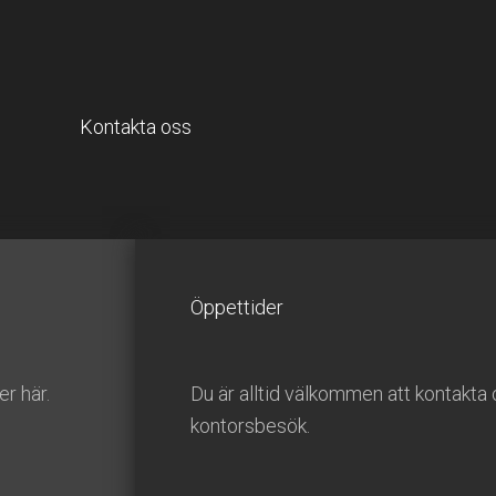
Kontakta oss
Öppettider
r här.
Du är alltid välkommen att kontakta o
kontorsbesök.