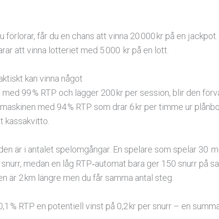
u förlorar, får du en chans att vinna 20 000 kr på en jackpo
ar att vinna lotteriet med 5 000 kr på en lott.
aktiskt kan vinna något
med 99 % RTP och lägger 200 kr per session, blir den förvä
askinen med 94 % RTP som drar 6 kr per timme ur plånboke
t kassakvitto.
aden är i antalet spelomgångar. En spelare som spelar 30 m
snurr, medan en låg RTP‑automat bara ger 150 snurr på sa
en är 2 km längre men du får samma antal steg.
 0,1 % RTP en potentiell vinst på 0,2 kr per snurr – en summ