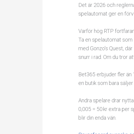
Det är 2026 och reglerna 
spelautomat ger en förv
Varför hög RTP fortfaran
Ta en spelautomat som S
med Gonzo’s Quest, där 
snurr i rad. Om du tror at
Bet365 erbjuder fler än 
en butik som bara säljer
Andra spelare drar nytta 
0,005 = 50 kr extra per 
blir din enda vän.