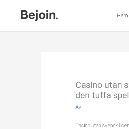
Hoppa
till
Hem
innehåll
Casino utan s
den tuffa spe
Av
Casino utan svensk licen