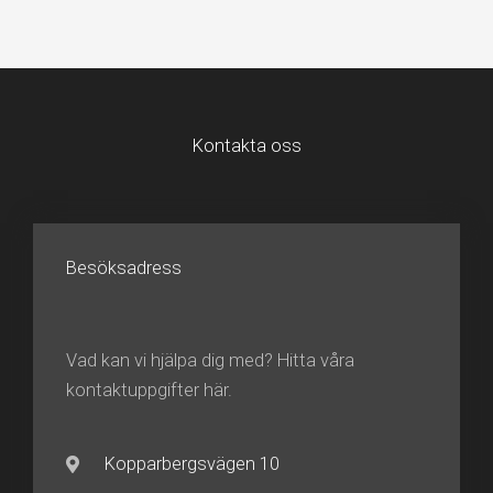
Kontakta oss
Besöksadress
Vad kan vi hjälpa dig med? Hitta våra
kontaktuppgifter här.
Kopparbergsvägen 10