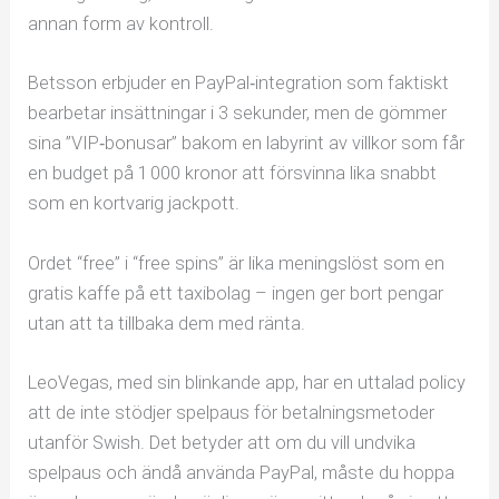
annan form av kontroll.
Betsson erbjuder en PayPal‑integration som faktiskt
bearbetar insättningar i 3 sekunder, men de gömmer
sina ”VIP‑bonusar” bakom en labyrint av villkor som får
en budget på 1 000 kronor att försvinna lika snabbt
som en kortvarig jackpott.
Ordet “free” i “free spins” är lika meningslöst som en
gratis kaffe på ett taxibolag – ingen ger bort pengar
utan att ta tillbaka dem med ränta.
LeoVegas, med sin blinkande app, har en uttalad policy
att de inte stödjer spelpaus för betalningsmetoder
utanför Swish. Det betyder att om du vill undvika
spelpaus och ändå använda PayPal, måste du hoppa