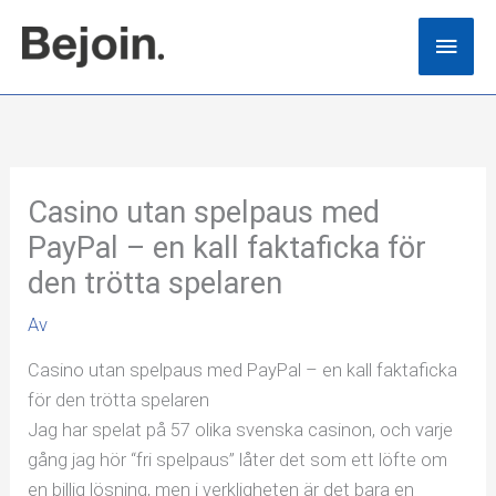
Hoppa
Huv
till
innehåll
Casino utan spelpaus med
PayPal – en kall faktaficka för
den trötta spelaren
Av
Casino utan spelpaus med PayPal – en kall faktaficka
för den trötta spelaren
Jag har spelat på 57 olika svenska casinon, och varje
gång jag hör “fri spelpaus” låter det som ett löfte om
en billig lösning, men i verkligheten är det bara en