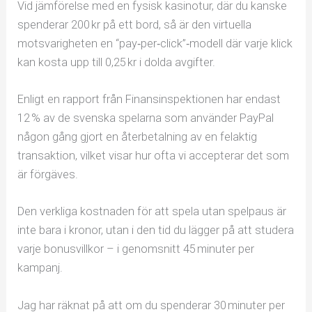
Vid jämförelse med en fysisk kasinotur, där du kanske
spenderar 200 kr på ett bord, så är den virtuella
motsvarigheten en “pay‑per‑click”‑modell där varje klick
kan kosta upp till 0,25 kr i dolda avgifter.
Enligt en rapport från Finansinspektionen har endast
12 % av de svenska spelarna som använder PayPal
någon gång gjort en återbetalning av en felaktig
transaktion, vilket visar hur ofta vi accepterar det som
är förgäves.
Den verkliga kostnaden för att spela utan spelpaus är
inte bara i kronor, utan i den tid du lägger på att studera
varje bonusvillkor – i genomsnitt 45 minuter per
kampanj.
Jag har räknat på att om du spenderar 30 minuter per