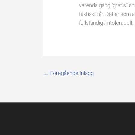
varenda gång “gratis” sn
faktiskt får. Det är som 
fullständigt intolerabelt.
←
Föregående Inlägg