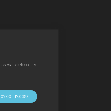
ss via telefon eller
07:00 - 17:00