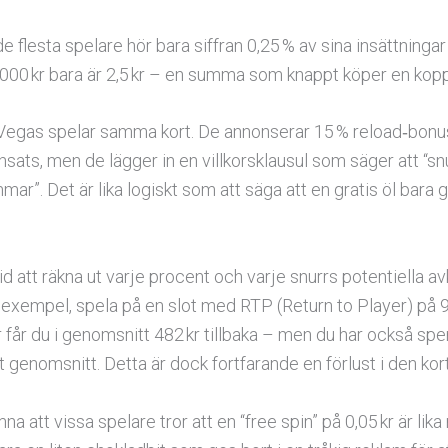
de flesta spelare hör bara siffran 0,25 % av sina insättning
1 000 kr bara är 2,5 kr – en summa som knappt köper en kopp
egas spelar samma kort. De annonserar 15 % reload‑bonus
sats, men de lägger in en villkorsklausul som säger att “s
mmar”. Det är lika logiskt som att säga att en gratis öl bara
id att räkna ut varje procent och varje snurrs potentiella a
Till exempel, spela på en slot med RTP (Return to Player) på 
rr får du i genomsnitt 482 kr tillbaka – men du har också spe
igt genomsnitt. Detta är dock fortfarande en förlust i den k
na att vissa spelare tror att en “free spin” på 0,05 kr är lik