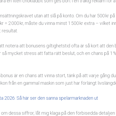
ara en liten chokladbit som ges bort i en tråkig reklam för att
ättningskravet utan att slå på konto. Om du har 500 kr på 
r = 2 000 kr, måste du vinna minst 1 500 kr extra – vilket i
 resultat.
tt notera att bonusens giltighetstid ofta är så kort att den b
r så mycket stress att fatta rätt beslut, och en chans på 1
bonus är en chans att vinna stort, tänk på att varje gång du
t ekon från en gammal maskin som just har förlängt livslängd
sta 2026: Så här ser den sanna spelarmarknaden ut
 om dessa siffror, låt mig klaga på den förbisedda detaljen 