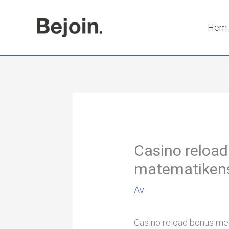
Hoppa
till
Hem
innehåll
Casino reload
matematikens
Av
Casino reload bonus med