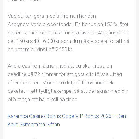
Vad du kan göra med siffrorna i handen
Analysera varje procentandel. En bonus på 150 % låter
generös, men om omsättningskravet är 40 gånger, blir
det 150 kr × 40 = 6 000 kr som du måste spela för att nå
en potentiell vinst på 2 250 kr.
Andra casinon räknar med att du ska missa en
deadline på 72 timmar för att göra ditt första uttag
efter bonusen. Missar du det, så försvinner hela
paketet – ett tydligt exempel på att de räknar med din
oförmåga att hålla koll på tiden.
Karamba Casino Bonus Code VIP Bonus 2026 – Den
Kalla Skitsamma Gåtan