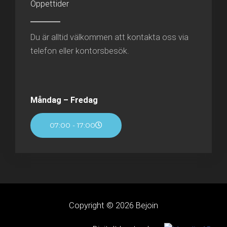
Öppettider
Du är alltid välkommen att kontakta oss via
telefon eller kontorsbesök.
Måndag – Fredag
07:00 - 17:00
Copyright © 2026 Bejoin