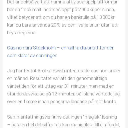
Det är också värt att nämna att vissa spelplattformar
har en “maximalt insatsbelopp” på 2 000 kr per runda,
vilket betyder att om du har en bankrulle på 10 000 kr
kan du bara använda 20 % av den i varje snurr utan att
bryta reglerna.
Casino nära Stockholm – en kall fakta‑snutt för den
som klarar av sanningen
Jag har testat 3 olika Swish‑integrerade casinon under
en månad. Resultatet var att den genomsnittliga
väntetiden för ett uttag var 31 minuter, men med en
standardavvikelse på 12 minuter, så ibland väntade jag
över en timme innan pengarna landade på mitt konto.
Sammanfattningsvis finns det ingen ”magisk” lösning
– bara en hel del siffror du kan manipulera till din fördel,