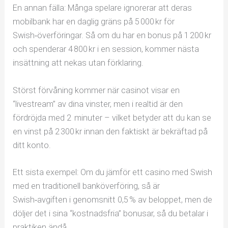
En annan fälla: Många spelare ignorerar att deras
mobilbank har en daglig gräns på 5 000 kr för
Swish‑överföringar. Så om du har en bonus på 1 200 kr
och spenderar 4 800 kr i en session, kommer nästa
insättning att nekas utan förklaring.
Störst förvåning kommer när casinot visar en
“livestream” av dina vinster, men i realtid är den
fördröjda med 2 minuter – vilket betyder att du kan se
en vinst på 2 300 kr innan den faktiskt är bekräftad på
ditt konto.
Ett sista exempel: Om du jämför ett casino med Swish
med en traditionell banköverföring, så är
Swish‑avgiften i genomsnitt 0,5 % av beloppet, men de
döljer det i sina “kostnadsfria” bonusar, så du betalar i
praktiken ändå.