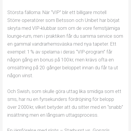
Största fällorna: När “VIP” blir ett billigare motell
Större operatörer som Betsson och Unibet har börjat
skryta med VIP‑klubbar som om de vore femstjärniga
lounge‑rum, men i praktiken får du samma service som
en gammal vandrarhemsväska med nya tapeter. Ett
exempel: 1 % av spelarna i deras “VIP‑program” får
någon gång en bonus på 100 kr, men krävs ofta en
omsättning på 20 gånger beloppet innan du får ta ut
någon vinst.
Och Swish, som skulle göra uttag lika smidiga som ett
sms, har nu en fyrsekunders fördröjning för belopp
över 2 000 kr, vilket betyder att du sitter med en “snabb”
insättning men en långsam uttagsprocess.
En jämförelse med slots – Starburst vs. Gonzo’s