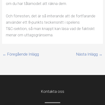
om du har tålamodet att räkna dem.
Och förresten, det är så irriterande att de fortfarande
använder ett 8‑punkts teckensnitt i spelens
T&C‑sektion, så man knappt kan läsa vad de faktiskt
menar om uttagsgränserna.
←
Föregående Inlägg
Nästa Inlägg
→
Kontakta oss