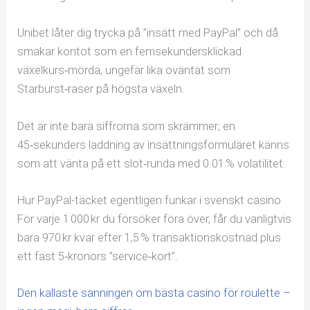
Unibet låter dig trycka på ”insätt med PayPal” och då
smakar kontot som en femsekundersklickad
växelkurs‑mörda, ungefär lika oväntat som
Starburst‑raser på högsta växeln.
Det är inte bara siffrorna som skrämmer; en
45‑sekunders laddning av insättningsformuläret känns
som att vänta på ett slot‑runda med 0.01 % volatilitet.
Hur PayPal-täcket egentligen funkar i svenskt casino
För varje 1 000 kr du försöker föra över, får du vanligtvis
bara 970 kr kvar efter 1,5 % transaktionskostnad plus
ett fast 5‑kronors ”service‑kort”.
Den kallaste sanningen om bästa casino för roulette –