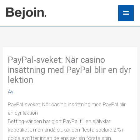
Hoppa
Huv
till
innehåll
PayPal‑sveket: När casino
insättning med PayPal blir en dyr
lektion
Av
PayPal‑sveket: När casino insättning med PayPal blir
en dyr lektion
Betting‑världen har gjort PayPal till en självklar
köpetikett, men ändå slukar den flesta spelare 2 % i
dolda avgifter innan de ens ser sin första spin.