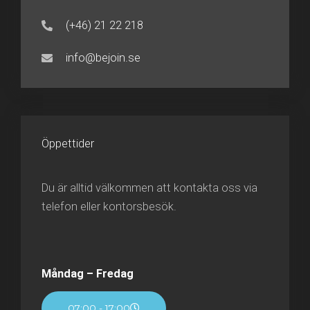
(+46) 21 22 218
info@bejoin.se
Öppettider
Du är alltid välkommen att kontakta oss via
telefon eller kontorsbesök.
Måndag – Fredag
07:00 - 17:00