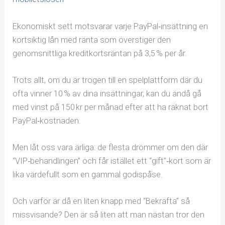
Ekonomiskt sett motsvarar varje PayPal‑insättning en
kortsiktig lån med ränta som överstiger den
genomsnittliga kreditkortsräntan på 3,5 % per år.
Trots allt, om du är trogen till en spelplattform där du
ofta vinner 10 % av dina insättningar, kan du ändå gå
med vinst på 150 kr per månad efter att ha räknat bort
PayPal‑kostnaden.
Men låt oss vara ärliga: de flesta drömmer om den där
“VIP‑behandlingen” och får istället ett “gift”‑kort som är
lika värdefullt som en gammal godispåse.
Och varför är då en liten knapp med “Bekräfta” så
missvisande? Den är så liten att man nästan tror den