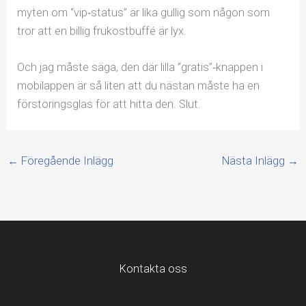
myten om “vip‑status” är lika gullig som någon som
tror att en billig frukostbuffé är lyx.
Och jag måste säga, den där lilla “gratis”‑knappen i
mobilappen är så liten att du nästan måste ha en
förstoringsglas för att hitta den. Slut.
←
Föregående Inlägg
Nästa Inlägg
→
Kontakta oss