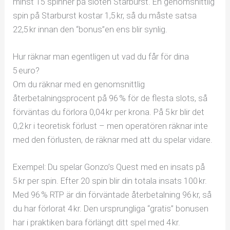
minst 15 spinner på sloten Starburst. En genomsnittlig
spin på Starburst kostar 1,5 kr, så du måste satsa
22,5 kr innan den “bonus”en ens blir synlig.
Hur räknar man egentligen ut vad du får för dina
5 euro?
Om du räknar med en genomsnittlig
återbetalningsprocent på 96 % för de flesta slots, så
förväntas du förlora 0,04 kr per krona. På 5 kr blir det
0,2 kr i teoretisk förlust – men operatören räknar inte
med den förlusten, de räknar med att du spelar vidare.
Exempel: Du spelar Gonzo’s Quest med en insats på
5 kr per spin. Efter 20 spin blir din totala insats 100 kr.
Med 96 % RTP är din förväntade återbetalning 96 kr, så
du har förlorat 4 kr. Den ursprungliga “gratis” bonusen
har i praktiken bara förlängt ditt spel med 4 kr.