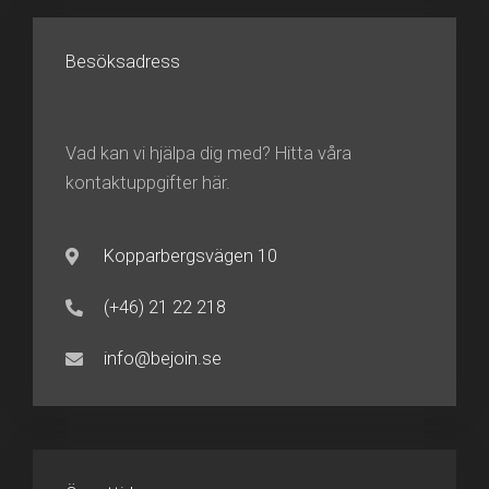
Besöksadress
Vad kan vi hjälpa dig med? Hitta våra
kontaktuppgifter här.
Kopparbergsvägen 10
(+46) 21 22 218
info@bejoin.se