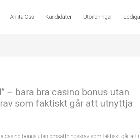
Anlita Oss
Kandidater
Utbildningar
Lediga
l” – bara bra casino bonus utan
av som faktiskt går att utnyttja
ra casino bonus utan omsättningskrav som faktiskt går att u