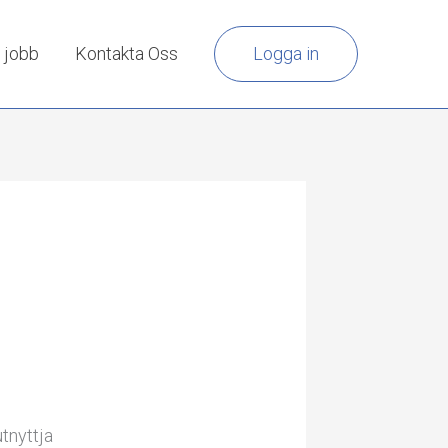
 jobb
Kontakta Oss
Logga in
tnyttja