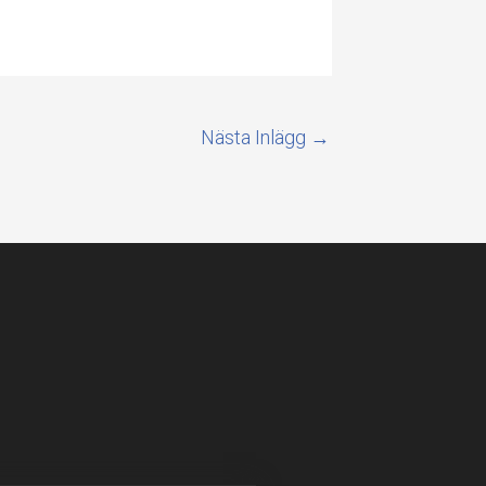
Nästa Inlägg
→