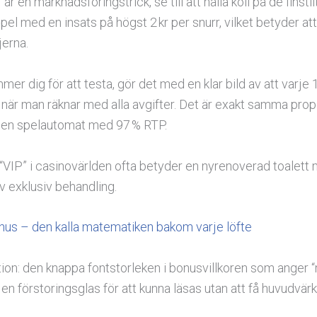
r en marknadsföringstrick, se till att hålla koll på de finstil
el med en insats på högst 2 kr per snurr, vilket betyder att
jerna.
 dig för att testa, gör det med en klar bild av att varje 
g när man räknar med alla avgifter. Det är exakt samma pro
å en spelautomat med 97 % RTP.
“VIP” i casinovärlden ofta betyder en nyrenoverad toalett m
v exklusiv behandling.
nus – den kalla matematiken bakom varje löfte
ation: den knappa fontstorleken i bonusvillkoren som anger “
r en förstoringsglas för att kunna läsas utan att få huvudvärk