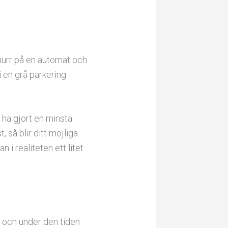
snurr på en automat och
 en grå parkering.
 ha gjort en minsta
 så blir ditt möjliga
 i realiteten ett litet
, och under den tiden