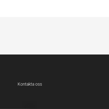
Kontakta oss