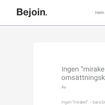
Hoppa
till
Hem
innehåll
Ingen “mirake
omsättningskr
Av
Ingen “mirakel” – bara b