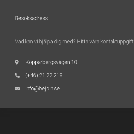
Besöksadress
Vad kan vi hjälpa dig med? Hitta våra kontaktuppgifte
Kopparbergsvägen 10
(+46) 21 22 218
info@bejoin.se