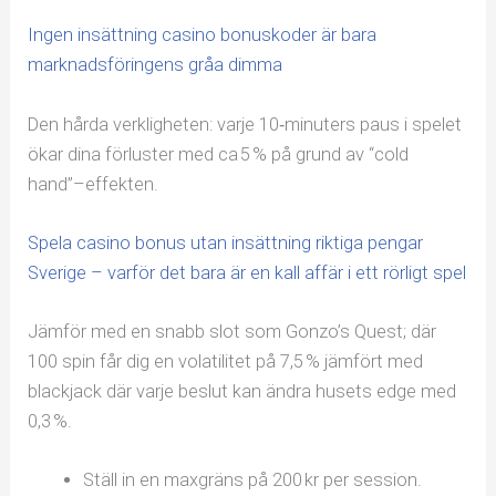
Ingen insättning casino bonuskoder är bara
marknadsföringens gråa dimma
Den hårda verkligheten: varje 10‑minuters paus i spelet
ökar dina förluster med ca 5 % på grund av “cold
hand”–effekten.
Spela casino bonus utan insättning riktiga pengar
Sverige – varför det bara är en kall affär i ett rörligt spel
Jämför med en snabb slot som Gonzo’s Quest; där
100 spin får dig en volatilitet på 7,5 % jämfört med
blackjack där varje beslut kan ändra husets edge med
0,3 %.
Ställ in en maxgräns på 200 kr per session.