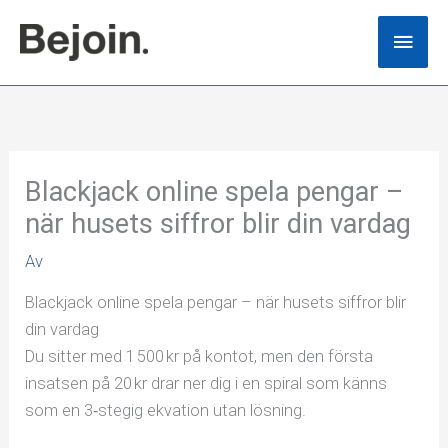
Hoppa
Huv
till
innehåll
Blackjack online spela pengar –
när husets siffror blir din vardag
Av
Blackjack online spela pengar – när husets siffror blir
din vardag
Du sitter med 1 500 kr på kontot, men den första
insatsen på 20 kr drar ner dig i en spiral som känns
som en 3‑stegig ekvation utan lösning.