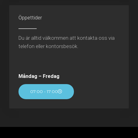
Öppettider
Du är alltid välkommen att kontakta oss via
telefon eller kontorsbesök.
Måndag – Fredag
07:00 - 17:00