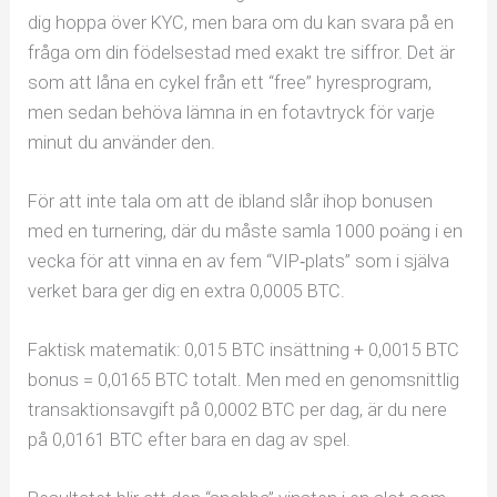
dig hoppa över KYC, men bara om du kan svara på en
fråga om din födelsestad med exakt tre siffror. Det är
som att låna en cykel från ett “free” hyresprogram,
men sedan behöva lämna in en fotavtryck för varje
minut du använder den.
För att inte tala om att de ibland slår ihop bonusen
med en turnering, där du måste samla 1000 poäng i en
vecka för att vinna en av fem “VIP‑plats” som i själva
verket bara ger dig en extra 0,0005 BTC.
Faktisk matematik: 0,015 BTC insättning + 0,0015 BTC
bonus = 0,0165 BTC totalt. Men med en genomsnittlig
transaktionsavgift på 0,0002 BTC per dag, är du nere
på 0,0161 BTC efter bara en dag av spel.