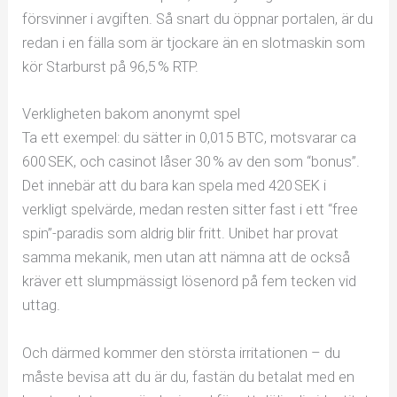
försvinner i avgiften. Så snart du öppnar portalen, är du
redan i en fälla som är tjockare än en slotmaskin som
kör Starburst på 96,5 % RTP.
Verkligheten bakom anonymt spel
Ta ett exempel: du sätter in 0,015 BTC, motsvarar ca
600 SEK, och casinot låser 30 % av den som “bonus”.
Det innebär att du bara kan spela med 420 SEK i
verkligt spelvärde, medan resten sitter fast i ett “free
spin”-paradis som aldrig blir fritt. Unibet har provat
samma mekanik, men utan att nämna att de också
kräver ett slumpmässigt lösenord på fem tecken vid
uttag.
Och därmed kommer den största irritationen – du
måste bevisa att du är du, fastän du betalat med en