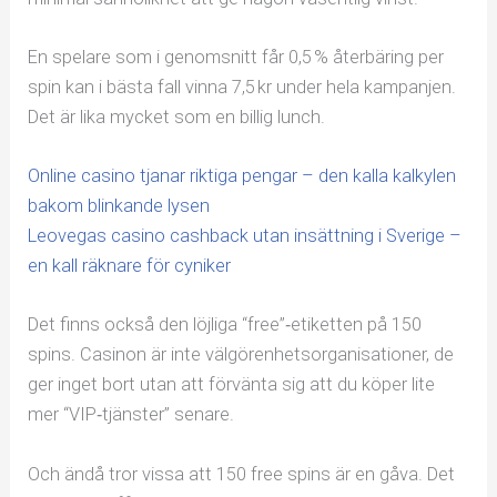
En spelare som i genomsnitt får 0,5 % återbäring per
spin kan i bästa fall vinna 7,5 kr under hela kampanjen.
Det är lika mycket som en billig lunch.
Online casino tjanar riktiga pengar – den kalla kalkylen
bakom blinkande lysen
Leovegas casino cashback utan insättning i Sverige –
en kall räknare för cyniker
Det finns också den löjliga “free”‑etiketten på 150
spins. Casinon är inte välgörenhetsorganisationer, de
ger inget bort utan att förvänta sig att du köper lite
mer “VIP‑tjänster” senare.
Och ändå tror vissa att 150 free spins är en gåva. Det