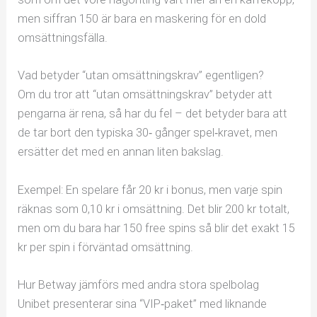
men siffran 150 är bara en maskering för en dold
omsättningsfälla.
Vad betyder “utan omsättningskrav” egentligen?
Om du tror att “utan omsättningskrav” betyder att
pengarna är rena, så har du fel – det betyder bara att
de tar bort den typiska 30‑ gånger spel‑kravet, men
ersätter det med en annan liten bakslag.
Exempel: En spelare får 20 kr i bonus, men varje spin
räknas som 0,10 kr i omsättning. Det blir 200 kr totalt,
men om du bara har 150 free spins så blir det exakt 15
kr per spin i förväntad omsättning.
Hur Betway jämförs med andra stora spelbolag
Unibet presenterar sina “VIP‑paket” med liknande