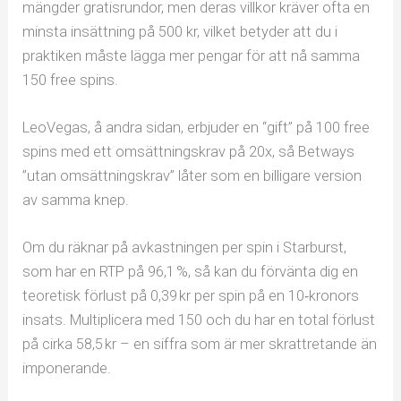
mängder gratisrundor, men deras villkor kräver ofta en
minsta insättning på 500 kr, vilket betyder att du i
praktiken måste lägga mer pengar för att nå samma
150 free spins.
LeoVegas, å andra sidan, erbjuder en “gift” på 100 free
spins med ett omsättningskrav på 20x, så Betways
”utan omsättningskrav” låter som en billigare version
av samma knep.
Om du räknar på avkastningen per spin i Starburst,
som har en RTP på 96,1 %, så kan du förvänta dig en
teoretisk förlust på 0,39 kr per spin på en 10‑kronors
insats. Multiplicera med 150 och du har en total förlust
på cirka 58,5 kr – en siffra som är mer skrattretande än
imponerande.