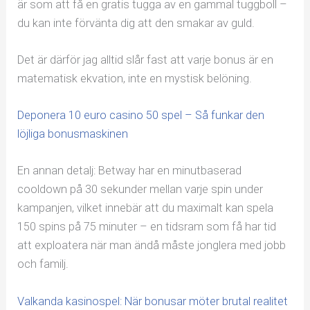
är som att få en gratis tugga av en gammal tuggboll –
du kan inte förvänta dig att den smakar av guld.
Det är därför jag alltid slår fast att varje bonus är en
matematisk ekvation, inte en mystisk belöning.
Deponera 10 euro casino 50 spel – Så funkar den
löjliga bonusmaskinen
En annan detalj: Betway har en minutbaserad
cooldown på 30 sekunder mellan varje spin under
kampanjen, vilket innebär att du maximalt kan spela
150 spins på 75 minuter – en tidsram som få har tid
att exploatera när man ändå måste jonglera med jobb
och familj.
Valkanda kasinospel: När bonusar möter brutal realitet