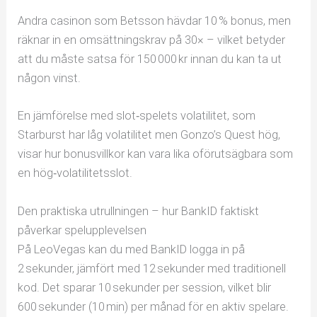
Andra casinon som Betsson hävdar 10 % bonus, men
räknar in en omsättningskrav på 30× – vilket betyder
att du måste satsa för 150 000 kr innan du kan ta ut
någon vinst.
En jämförelse med slot‑spelets volatilitet, som
Starburst har låg volatilitet men Gonzo’s Quest hög,
visar hur bonusvillkor kan vara lika oförutsägbara som
en hög‑volatilitetsslot.
Den praktiska utrullningen – hur BankID faktiskt
påverkar spelupplevelsen
På LeoVegas kan du med BankID logga in på
2 sekunder, jämfört med 12 sekunder med traditionell
kod. Det sparar 10 sekunder per session, vilket blir
600 sekunder (10 min) per månad för en aktiv spelare.