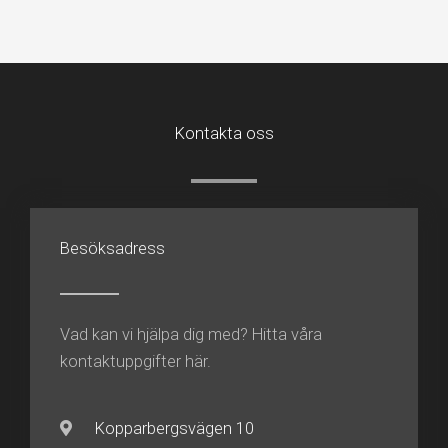
Kontakta oss
Besöksadress
Vad kan vi hjälpa dig med? Hitta våra
kontaktuppgifter här.
Kopparbergsvägen 10