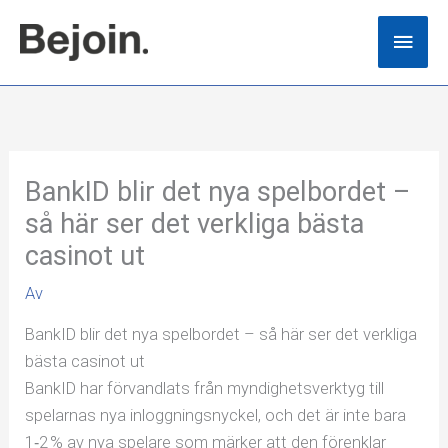
Hoppa
Huv
till
innehåll
BankID blir det nya spelbordet –
så här ser det verkliga bästa
casinot ut
Av
BankID blir det nya spelbordet – så här ser det verkliga
bästa casinot ut
BankID har förvandlats från myndighetsverktyg till
spelarnas nya inloggningsnyckel, och det är inte bara
1‑2 % av nya spelare som märker att den förenklar